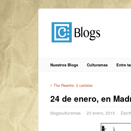
Nuestros Blogs
Culturamas
Entre t
The Rewrite: 2 carteles
24 de enero, en Mad
blogsculturamas
23 enero, 2015
Escri