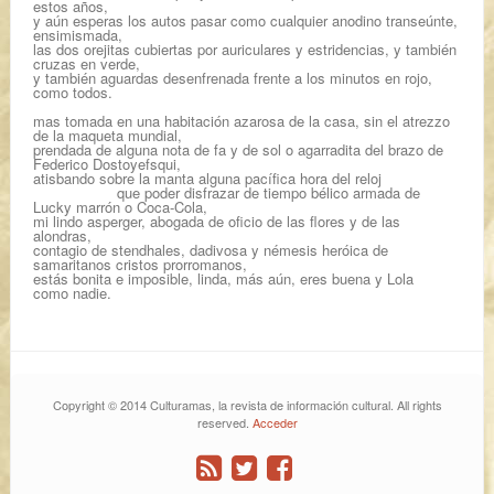
estos años,
y aún esperas los autos pasar como cualquier anodino transeúnte,
ensimismada,
las dos orejitas cubiertas por auriculares y estridencias, y también
cruzas en verde,
y también aguardas desenfrenada frente a los minutos en rojo,
como todos.
mas tomada en una habitación azarosa de la casa, sin el atrezzo
de la maqueta mundial,
prendada de alguna nota de fa y de sol o agarradita del brazo de
Federico Dostoyefsqui,
atisbando sobre la manta alguna pacífica hora del reloj
que poder disfrazar de tiempo bélico armada de
Lucky marrón o Coca-Cola,
mi lindo asperger, abogada de oficio de las flores y de las
alondras,
contagio de stendhales, dadivosa y némesis heróica de
samaritanos cristos prorromanos,
estás bonita e imposible, linda, más aún, eres buena y Lola
como nadie.
Copyright © 2014 Culturamas, la revista de información cultural. All rights
reserved.
Acceder