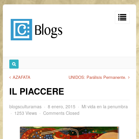
AZAFATA
UNIDOS: Parálisis Permanente.
IL PIACCERE
blogsculturamas
8 enero, 2015
Mi vida en la penumbra
1253 Views
Comments Closed