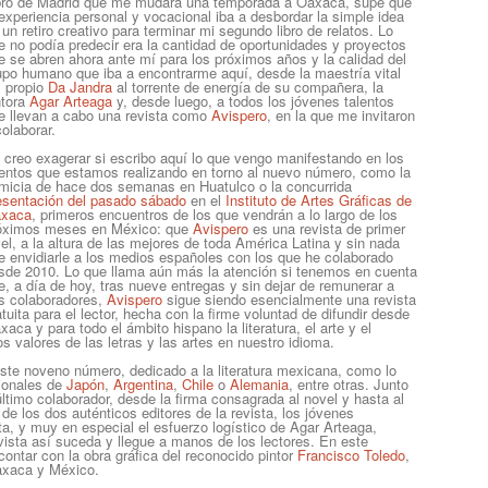
bro de Madrid que me mudara una temporada a Oaxaca, supe que
 experiencia personal y vocacional iba a desbordar la simple idea
 un retiro creativo para terminar mi segundo libro de relatos. Lo
e no podía predecir era la cantidad de oportunidades y proyectos
e se abren ahora ante mí para los próximos años y la calidad del
upo humano que iba a encontrarme aquí, desde la maestría vital
l propio
Da Jandra
al torrente de energía de su compañera, la
ntora
Agar Arteaga
y, desde luego, a todos los jóvenes talentos
e llevan a cabo una revista como
Avispero
, en la que me invitaron
colaborar.
 creo exagerar si escribo aquí lo que vengo manifestando en los
entos que estamos realizando en torno al nuevo número, como la
imicia de hace dos semanas en Huatulco o la concurrida
esentación del pasado sábado
en el
Instituto de Artes Gráficas de
xaca
, primeros encuentros de los que vendrán a lo largo de los
óximos meses en México: que
Avispero
es una revista de primer
vel, a la altura de las mejores de toda América Latina y sin nada
e envidiarle a los medios españoles con los que he colaborado
sde 2010. Lo que llama aún más la atención si tenemos en cuenta
e, a día de hoy, tras nueve entregas y sin dejar de remunerar a
s colaboradores,
Avispero
sigue siendo esencialmente una revista
atuita para el lector, hecha con la firme voluntad de difundir desde
xaca y para todo el ámbito hispano la literatura, el arte y el
 valores de las letras y las artes en nuestro idioma.
e este noveno número, dedicado a la literatura mexicana, como lo
cionales de
Japón
,
Argentina
,
Chile
o
Alemania
, entre otras. Junto
 último colaborador, desde la firma consagrada al novel y hasta al
 de los dos auténticos editores de la revista, los jóvenes
, y muy en especial el esfuerzo logístico de Agar Arteaga,
vista así suceda y llegue a manos de los lectores. En este
ontar con la obra gráfica del reconocido pintor
Francisco Toledo
,
Oaxaca y México.