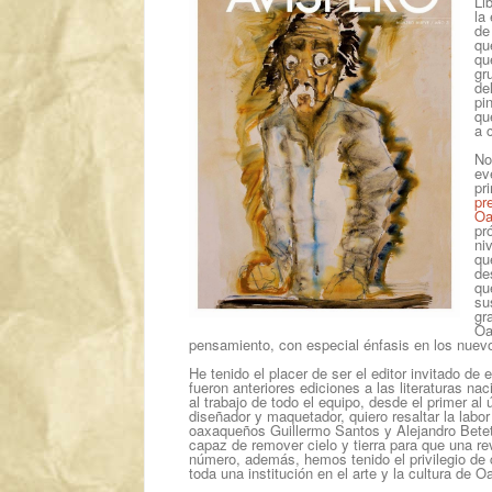
Li
la
de
qu
qu
gr
de
pi
qu
a 
No
ev
pr
pr
Oa
pr
ni
qu
de
qu
su
gr
Oa
pensamiento, con especial énfasis en los nuevos
He tenido el placer de ser el editor invitado d
fueron anteriores ediciones a las literaturas na
al trabajo de todo el equipo, desde el primer al
diseñador y maquetador, quiero resaltar la labor
oaxaqueños Guillermo Santos y Alejandro Beteta
capaz de remover cielo y tierra para que una re
número, además, hemos tenido el privilegio de c
toda una institución en el arte y la cultura de 