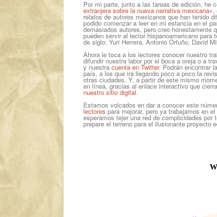
Por mi parte, junto a las tareas de edición, he 
extranjera sobre la nueva narrativa mexicana»
,
relatos de autores mexicanos que han tenido di
podido comenzar a leer en mi estancia en el paí
demasiados autores, pero creo honestamente qu
pueden servir al lector hispanoamericano para 
de siglo: Yuri Herrera, Antonio Ortuño, David M
Ahora le toca a los lectores conocer nuestro tra
difundir nuestra labor por el boca a oreja o a t
y nuestra
cuenta en Twitter
. Podrán encontrar la
país, a los que irá llegando poco a poco la re
otras ciudades. Y, a partir de este mismo mom
en línea, gracias al enlace interactivo que cier
nuestro sitio digital
.
Estamos volcados en dar a conocer este núme
lectores
para mejorar, pero ya trabajamos en el
esperamos tejer una red de complicidades por to
prepare el terreno para el ilusionante proyecto