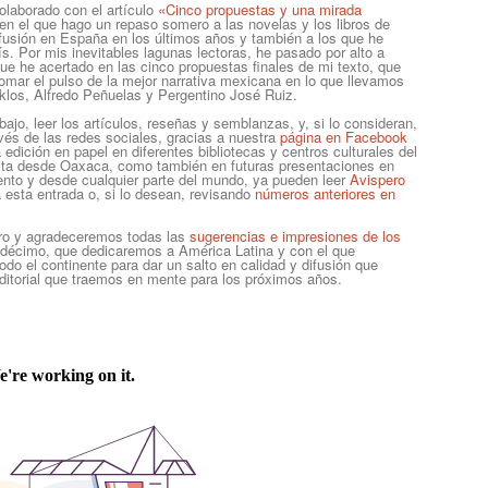
colaborado con el artículo
«Cinco propuestas y una mirada
 en el que hago un repaso somero a las novelas y los libros de
fusión en España en los últimos años y también a los que he
s. Por mis inevitables lagunas lectoras, he pasado por alto a
e he acertado en las cinco propuestas finales de mi texto, que
tomar el pulso de la mejor narrativa mexicana en lo que llevamos
iklos, Alfredo Peñuelas y Pergentino José Ruiz.
bajo, leer los artículos, reseñas y semblanzas, y, si lo consideran,
ravés de las redes sociales, gracias a nuestra
página en Facebook
 edición en papel en diferentes bibliotecas y centros culturales del
vista desde Oaxaca, como también en futuras presentaciones en
ento y desde cualquier parte del mundo, ya pueden leer
Avispero
ra esta entrada o, si lo desean, revisando
números anteriores en
ro y agradeceremos todas las
sugerencias e impresiones de los
 décimo, que dedicaremos a América Latina y con el que
do el continente para dar un salto en calidad y difusión que
 editorial que traemos en mente para los próximos años.