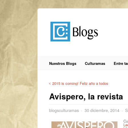
Nuestros Blogs
Culturamas
Entre t
2015 is coming! Feliz año a todos
Avispero, la revista
blogsculturamas
30 diciembre, 2014
S
Cu
Le