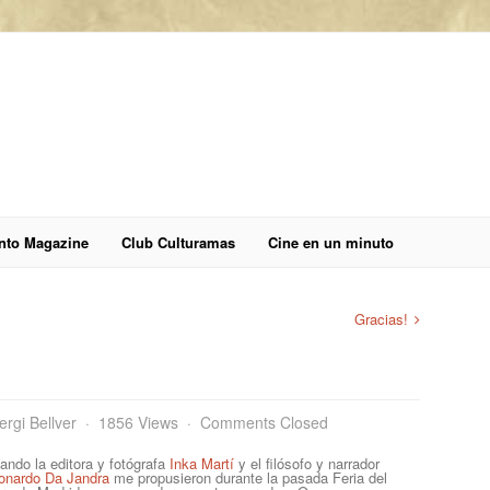
anto Magazine
Club Culturamas
Cine en un minuto
Gracias!
ergi Bellver
1856 Views
Comments Closed
ando la editora y fotógrafa
Inka Martí
y el filósofo y narrador
onardo Da Jandra
me propusieron durante la pasada Feria del