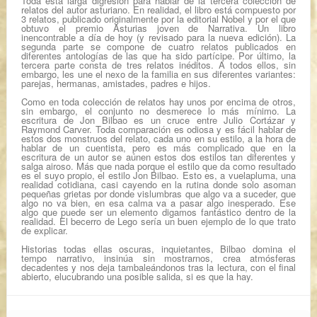
Toda esta larga digresión para hablar de la tercera colección de
relatos del autor asturiano. En realidad, el libro está compuesto por
3 relatos
, publicado originalmente por la editorial Nobel y por el que
obtuvo el premio Asturias joven de Narrativa. Un libro
inencontrable a día de hoy (y revisado para la nueva edición). La
segunda parte se compone de cuatro relatos publicados en
diferentes antologías de las que ha sido partícipe. Por último, la
tercera parte consta de tres relatos inéditos. A todos ellos, sin
embargo, les une el nexo de la familia en sus diferentes variantes:
parejas, hermanas, amistades, padres e hijos.
Como en toda colección de relatos hay unos por encima de otros,
sin embargo, el conjunto no desmerece lo más mínimo. La
escritura de Jon Bilbao es un cruce entre Julio Cortázar y
Raymond Carver. Toda comparación es odiosa y es fácil hablar de
estos dos monstruos del relato, cada uno en su estilo, a la hora de
hablar de un cuentista, pero es más complicado que en la
escritura de un autor se aúnen estos dos estilos tan diferentes y
salga airoso. Más que nada porque el estilo que da como resultado
es el suyo propio, el estilo Jon Bilbao. Esto es, a vuelapluma, una
realidad cotidiana, casi cayendo en la rutina donde solo asoman
pequeñas grietas por donde vislumbras que algo va a suceder, que
algo no va bien, en esa calma va a pasar algo inesperado. Ese
algo que puede ser un elemento digamos fantástico dentro de la
realidad.
El becerro de Lego
sería un buen ejemplo de lo que trato
de explicar.
Historias todas ellas oscuras, inquietantes, Bilbao domina el
tempo narrativo, insinúa sin mostrarnos, crea atmósferas
decadentes y nos deja tambaleándonos tras la lectura, con el final
abierto, elucubrando una posible salida, si es que la hay.