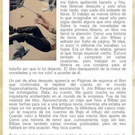
me había apetecido hacerlo y hoy,
tres librerías después y seis años
más tarde, sigo cada día rodeado de
libros. El trabajo es menos idílico de
lo que imaginaba en aquel año pero
sigue dando alguna que otra alegría.
Sobre la mesa de novedades de
aquella primera librería, un libro me
llamó la atención:
Como una historia
de terror
, de un tal Jon Bilbao y
editado por
Salto de página
. Ni idea,
ni autor ni editorial me sonaban. Lo
hojeé. Era un libro de relatos, género
al que tengo especial cariño. Estuve
tentado a comprarlo en varias
ocasiones, pero trabajar en una
librería es una condena para el
bolsillo así que lo fui dejando. El libro desapareció de la mesa de
novedades y no me volví a acordar de él.
Un par de años después aparecía en
Páginas de espuma
el libro
que confirmaba el repóker del cuento en el mundo
hispanohablante,
Pequeñas resistencias 5
. Jon Bilbao era uno de
los antologados;
Rata
, su cuento. Me gustó mucho su relato
inquietante ambientado en el mundo de la empresa. Fue de los
mejores del libro. Aprovechando un viaje que hice a Bilbao por
esas fechas para ver a una antigua novia, mientras ella estaba en
clase yo me acerqué a Bidebarrieta, la biblioteca del casco viejo.
Leí la mayoría de los cuentos de
Bajo el influjo del cometa
.
Cuando volví a Madrid me hice con ese mismo libro aparte de
Como una historia de terror
que, curiosamente, sigo sin leer.
Bilbao tiene también varias novelas publicadas, pero de eso
hablaré en otra ocasión. Hoy toca cuento.