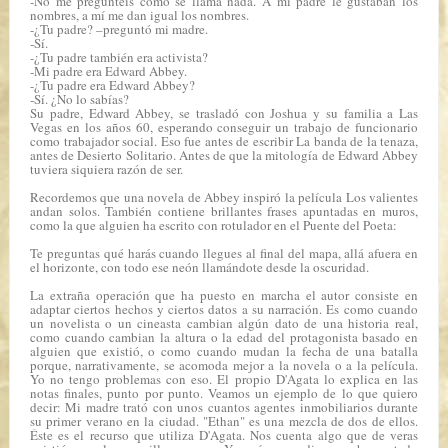
-No me preguntéis cómo se llama nada. A mi padre le gustaban los
nombres, a mí me dan igual los nombres.
-¿Tu padre? –preguntó mi madre.
-Sí.
-¿Tu padre también era activista?
-Mi padre era Edward Abbey.
-¿Tu padre era Edward Abbey?
-Sí. ¿No lo sabías?
Su padre, Edward Abbey, se trasladó con Joshua y su familia a Las
Vegas en los años 60, esperando conseguir un trabajo de funcionario
como trabajador social. Eso fue antes de escribir
La banda de la tenaza
,
antes de
Desierto Solitario
. Antes de que la mitología de Edward Abbey
tuviera siquiera razón de ser.
Recordemos que una novela de Abbey inspiró la película
Los valientes
andan solos
. También contiene brillantes frases apuntadas en muros,
como la que alguien ha escrito con rotulador en el Puente del Poeta:
Te preguntas qué harás cuando llegues al final del mapa, allá afuera en
el horizonte, con todo ese neón llamándote desde la oscuridad.
La extraña operación que ha puesto en marcha el autor consiste en
adaptar ciertos hechos y ciertos datos a su narración. Es como cuando
un novelista o un cineasta cambian algún dato de una historia real,
como cuando cambian la altura o la edad del protagonista basado en
alguien que existió, o como cuando mudan la fecha de una batalla
porque, narrativamente, se acomoda mejor a la novela o a la película.
Yo no tengo problemas con eso. El propio D'Agata lo explica en las
notas finales, punto por punto. Veamos un ejemplo de lo que quiero
decir:
Mi madre trató con unos cuantos agentes inmobiliarios durante
su primer verano en la ciudad. "Ethan" es una mezcla de dos de ellos
.
Éste es el recurso que utiliza D'Agata. Nos cuenta algo que de veras