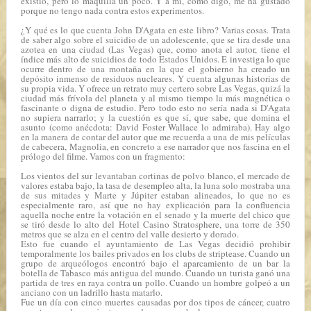
existió, pero lo maquilla un poco. Y a mí, como digo, me ha gustado
porque no tengo nada contra estos experimentos.
¿Y qué es lo que cuenta John D'Agata en este libro? Varias cosas. Trata
de saber algo sobre el suicidio de un adolescente, que se tira desde una
azotea en una ciudad (Las Vegas) que, como anota el autor, tiene el
índice más alto de suicidios de todo Estados Unidos. E investiga lo que
ocurre dentro de una montaña en la que el gobierno ha creado un
depósito inmenso de residuos nucleares. Y cuenta algunas historias de
su propia vida. Y ofrece un retrato muy certero sobre Las Vegas, quizá la
ciudad más frívola del planeta y al mismo tiempo la más magnética o
fascinante o digna de estudio. Pero todo esto no sería nada si D'Agata
no supiera narrarlo; y la cuestión es que sí, que sabe, que domina el
asunto (como anécdota: David Foster Wallace lo admiraba). Hay algo
en la manera de contar del autor que me recuerda a una de mis películas
de cabecera,
Magnolia
, en concreto a ese narrador que nos fascina en el
prólogo del filme. Vamos con un fragmento:
Los vientos del sur levantaban cortinas de polvo blanco, el mercado de
valores estaba bajo, la tasa de desempleo alta, la luna solo mostraba una
de sus mitades y Marte y Júpiter estaban alineados, lo que no es
especialmente raro, así que no hay explicación para la confluencia
aquella noche entre la votación en el senado y la muerte del chico que
se tiró desde lo alto del Hotel Casino Stratosphere, una torre de 350
metros que se alza en el centro del valle desierto y dorado.
Esto fue cuando el ayuntamiento de Las Vegas decidió prohibir
temporalmente los bailes privados en los clubs de striptease. Cuando un
grupo de arqueólogos encontró bajo el aparcamiento de un bar la
botella de Tabasco más antigua del mundo. Cuando un turista ganó una
partida de tres en raya contra un pollo. Cuando un hombre golpeó a un
anciano con un ladrillo hasta matarlo.
Fue un día con cinco muertes causadas por dos tipos de cáncer, cuatro