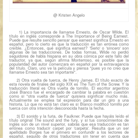
@ Kristen Angelo
1)
La importancia de llamarse Ernesto
, de Oscar Wilde. El
título en inglés corresponde a
The Importance of Being Earnest.
Puede que resulte sencillo pensar que
earnest
significa Ernesto en
español, pero lo cierto es que la traducción es tan errónea como
creíble. ¿Entonces, qué significa
earnest
? 'Serio' o 'sincero' son
algunas de las traducciones. De todas formas, Wilde no perdió
seguidores de habla hispana en su obra cómica por este fallo del
traductor
,
ya que, según afirma Monterroso,
es posible que la
popularidad del autor comenzara en español por la extravagancia
del título. Claro, uno ve la película y piensa
"pues yo no creo que
llamarse Ernesto sea tan importante".
2)
Otra vuelta de tuerca
, de Henry James. El título exacto de
esta novela de finales del siglo XIX es
The Turn of the Screw.
Y l
a
traducción literal es
Otra vuelta de tornillo
. El escritor argentino
José Bianco fue el encargado de cambiar la palabra en cuestión
como si "otra vuelta de tuerca" quisiera significar mucho más.
Actualmente se emplea tal expresión para dar un giro a una
historia. Lo que no está tan claro es si Bianco modificó
tornillo
por
tuerca
con otra intención desconocida hasta la fecha.
3)
El sonido y la furia
, de Faulkner. Puede que hayáis leído el
título original
The sound and the fury
, y si tus conocimientos de
inglés son de un nivel superior, sabrás que esa traducción es tan
errónea como traducir
carpet
por 'carpeta'. Resulta que un ser
apellidado Borges fue el primero en confundir a los lectores de
español, seguido de otros traductores sin tener en cuenta que