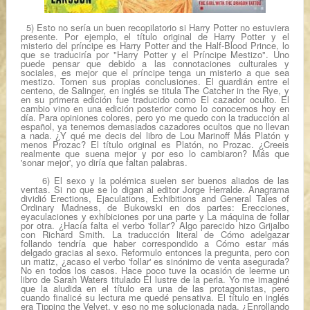
5)
Esto no sería un buen recopilatorio si Harry Potter no estuviera
presente. Por ejemplo, el título original de
Harry Potter y el
misterio del príncipe
es
Harry Potter and the Half-Blood Prince
, lo
que se traduciría por "Harry Potter y el Príncipe Mestizo". Uno
puede pensar que debido a las connotaciones culturales y
sociales, es mejor que el príncipe tenga un misterio a que sea
mestizo. Tomen sus propias conclusiones.
El guardián entre el
centeno
, de Salinger, en inglés se titula
The Catcher in the Ry
e, y
en su primera edición fue traducido como
El cazador oculto
. El
cambio vino en una edición posterior como lo conocemos hoy en
día. Para opiniones colores, pero yo me quedo con la traducción al
español, ya tenemos demasiados cazadores ocultos que no llevan
a nada. ¿Y qué me decis del libro de Lou Marinoff
Más Platón y
menos Prozac
? El título original es
Platón, no Prozac
. ¿Creeis
realmente que suena mejor y por eso lo cambiaron? Más que
'sonar mejor', yo diría que faltan palabras.
6)
El sexo y la polémica suelen ser buenos aliados de las
ventas.
Si no que se lo digan al editor Jorge Herralde. Anagrama
dividió
Erections, Ejaculations, Exhibitions and General Tales of
Ordinary Madness
, de Bukowski en dos partes:
Erecciones,
eyaculaciones y exhibiciones
por una parte y
La máquina de follar
por otra. ¿Hacía falta el verbo 'follar'? Algo parecido hizo Grijalbo
con Richard Smith. La traducción literal de
Cómo adelgazar
follando
tendría que haber correspondido a
Cómo estar más
delgado gracias al sexo
.
Reformulo entonces la pregunta, pero con
un matiz, ¿acaso el verbo 'follar' es sinónimo de venta asegurada?
No en todos los casos. Hace poco tuve la ocasión de leerme un
libro de Sarah Waters titulado
El lustre de la perla
. Yo me imaginé
que la aludida en el título era una de las protagonistas, pero
cuando finalicé su lectura me quedé pensativa. El título en inglés
era
Tipping
the
Velvet,
y eso no me solucionada nada, ¿
Enrollando