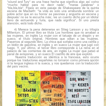
"sound and fury" es una frase hecha que significa algo así como
"mucho hablar para no decir nada", "meras palabras" o
"bla,bla,bla". Fijaos en este pasaje de Shakespeare de la quinta
escena de
Macbeth
: "la vida es solo una
errabunda sombra/ un
pobre actor que en su honra/ se pavonea y angustia en escena y
después/ no se le escucha más; /es un cuento dicho por un idiota/
lleno de estruendo y furia
, que nada significa". Si uno presta
atención, está todo dicho.
4)
Merece la pena detenerse en Stieg Larsson y su trilogía
Millenium
. El primer libro se titula
Los hombres que no amaban a
las mujeres
, en inglés
La mujer con el tatuaje de un dragón
y en
sueco, el título original,
Hombres que odian a las mujeres
.
Pasemos al segundo libro,
La chica que soñaba como una cerilla y
un bidón de gasolina
, en inglés y en sueco
La mujer que jugó con
fuego
. Y, por último, el tercer libro corresponde a
La reina en el
palacio de las corrientes de aire
, en inglés
La mujer que pateó el
panal de avispones
, y en sueco
El castillo de aire que explotó
.
Nuestra traducción es idéntica a la francesa, esto ocurre
porque los traductores españoles no tomaron como primera opción
ni la lengua inglesa ni la sueca, y nos quedamos con la traducción
del país vecino.