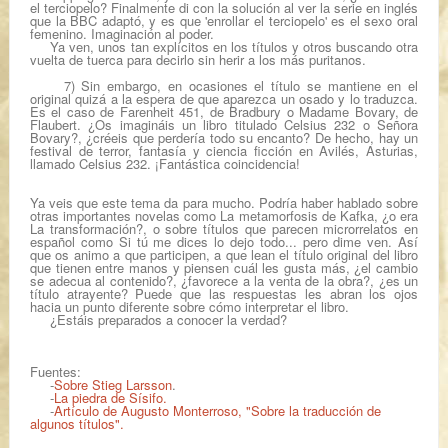
el terciopelo
? Finalmente di con la solución al ver la serie en inglés
que la BBC adaptó, y es que 'enrollar el terciopelo' es el sexo oral
femenino. Imaginación al poder.
Ya ven, unos tan explícitos en los títulos y otros buscando otra
vuelta de tuerca para decirlo sin herir a los más puritanos.
7)
Sin embargo, en ocasiones el título se mantiene en el
original quizá a la espera de que aparezca un osado y lo traduzca.
Es el caso de
Farenheit 451,
de Bradbury o
Madame Bovary
, de
Flaubert. ¿Os imagináis un libro titulado
Celsius 232
o
Señora
Bovary
?, ¿créeis que perdería todo su encanto? De hecho, hay un
festival de terror, fantasía y ciencia ficción en Avilés, Asturias,
llamado Celsius 232. ¡Fantástica coincidencia!
Ya veis que este tema da para mucho. Podría haber hablado sobre
otras importantes novelas como
La metamorfosis
de Kafka, ¿o era
La transformación
?, o sobre títulos que parecen microrrelatos en
español como
Si tú me dices lo dejo todo... pero dime ven
. Así
que os animo a que participen, a que lean el título original del libro
que tienen entre manos y piensen cuál les gusta más, ¿el cambio
se adecua al contenido?, ¿favorece a la venta de la obra?, ¿es un
título atrayente? Puede que las respuestas les abran los ojos
hacia un punto diferente sobre cómo interpretar el libro.
¿Estáis preparados a conocer la verdad?
Fuentes:
-
Sobre Stieg Larsson
.
-
La piedra de Sísifo.
-
Artículo de Augusto Monterroso, "Sobre la traducción de
algunos títulos".