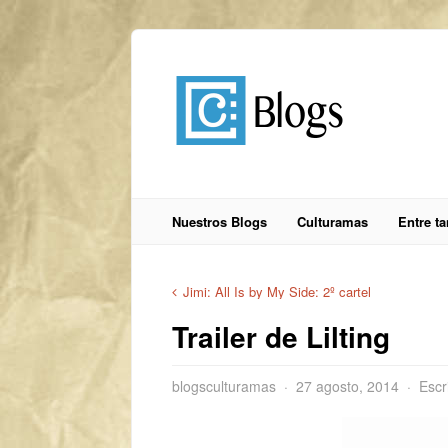
Nuestros Blogs
Culturamas
Entre t
Jimi: All Is by My Side: 2º cartel
Trailer de Lilting
blogsculturamas
27 agosto, 2014
Escr