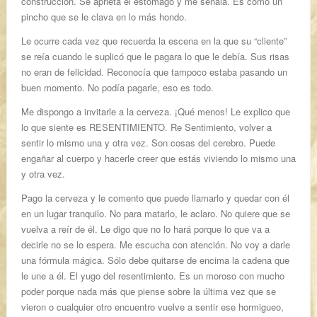
construcción. Se aprieta el estómago y me señala. Es como un
pincho que se le clava en lo más hondo.
Le ocurre cada vez que recuerda la escena en la que su “cliente”
se reía cuando le suplicó que le pagara lo que le debía. Sus risas
no eran de felicidad. Reconocía que tampoco estaba pasando un
buen momento. No podía pagarle, eso es todo.
Me dispongo a invitarle a la cerveza. ¡Qué menos! Le explico que
lo que siente es RESENTIMIENTO. Re Sentimiento, volver a
sentir lo mismo una y otra vez. Son cosas del cerebro. Puede
engañar al cuerpo y hacerle creer que estás viviendo lo mismo una
y otra vez.
Pago la cerveza y le comento que puede llamarlo y quedar con él
en un lugar tranquilo. No para matarlo, le aclaro. No quiere que se
vuelva a reír de él. Le digo que no lo hará porque lo que va a
decirle no se lo espera. Me escucha con atención. No voy a darle
una fórmula mágica. Sólo debe quitarse de encima la cadena que
le une a él. El yugo del resentimiento. Es un moroso con mucho
poder porque nada más que piense sobre la última vez que se
vieron o cualquier otro encuentro vuelve a sentir ese hormigueo,