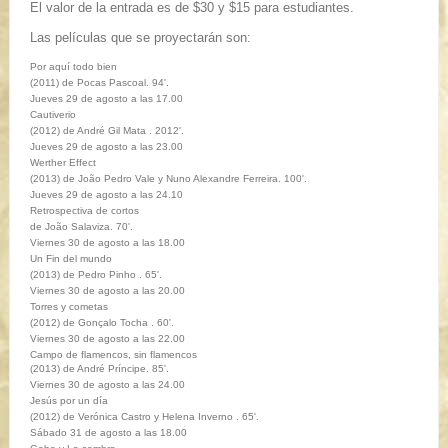
El valor de la entrada es de $30 y $15 para estudiantes.
Las películas que se proyectarán son:
Por aquí todo bien
(2011) de Pocas Pascoal. 94'.
Jueves 29 de agosto a las 17.00
Cautiverio
(2012) de André Gil Mata . 2012'.
Jueves 29 de agosto a las 23.00
Werther Effect
(2013) de João Pedro Vale y Nuno Alexandre Ferreira. 100'.
Jueves 29 de agosto a las 24.10
Retrospectiva de cortos
de João Salaviza. 70'.
Viernes 30 de agosto a las 18.00
Un Fin del mundo
(2013) de Pedro Pinho . 65'.
Viernes 30 de agosto a las 20.00
Torres y cometas
(2012) de Gonçalo Tocha . 60'.
Viernes 30 de agosto a las 22.00
Campo de flamencos, sin flamencos
(2013) de André Príncipe. 85'.
Viernes 30 de agosto a las 24.00
Jesús por un día
(2012) de Verónica Castro y Helena Inverno . 65'.
Sábado 31 de agosto a las 18.00