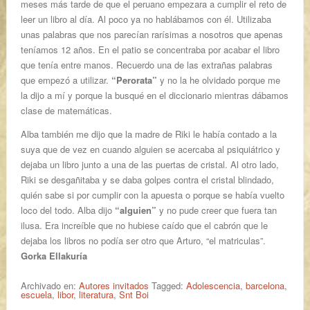
meses más tarde de que el peruano empezara a cumplir el reto de
leer un libro al día. Al poco ya no hablábamos con él. Utilizaba
unas palabras que nos parecían rarísimas a nosotros que apenas
teníamos 12 años. En el patio se concentraba por acabar el libro
que tenía entre manos. Recuerdo una de las extrañas palabras
que empezó a utilizar.
“Perorata”
y no la he olvidado porque me
la dijo a mí y porque la busqué en el diccionario mientras dábamos
clase de matemáticas.
Alba también me dijo que la madre de Riki le había contado a la
suya que de vez en cuando alguien se acercaba al psiquiátrico y
dejaba un libro junto a una de las puertas de cristal. Al otro lado,
Riki se desgañitaba y se daba golpes contra el cristal blindado,
quién sabe si por cumplir con la apuesta o porque se había vuelto
loco del todo. Alba dijo
“alguien”
y no pude creer que fuera tan
ilusa. Era increíble que no hubiese caído que el cabrón que le
dejaba los libros no podía ser otro que Arturo, “el matriculas”.
Gorka Ellakuría
Archivado en:
Autores invitados
Tagged:
Adolescencia
,
barcelona
,
escuela
,
libor
,
literatura
,
Snt Boi