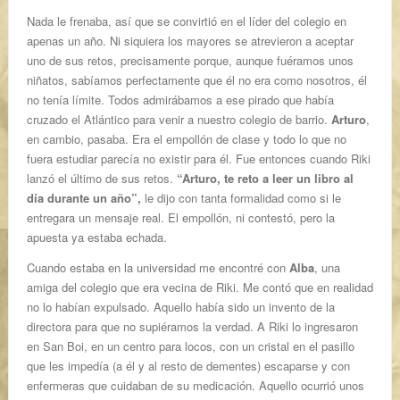
Nada le frenaba, así que se convirtió en el líder del colegio en
apenas un año. Ni siquiera los mayores se atrevieron a aceptar
uno de sus retos, precisamente porque, aunque fuéramos unos
niñatos, sabíamos perfectamente que él no era como nosotros, él
no tenía límite. Todos admirábamos a ese pirado que había
cruzado el Atlántico para venir a nuestro colegio de barrio.
Arturo
,
en cambio, pasaba. Era el empollón de clase y todo lo que no
fuera estudiar parecía no existir para él. Fue entonces cuando Riki
lanzó el último de sus retos.
“Arturo, te reto a leer un libro al
día durante un año”,
le dijo con tanta formalidad como si le
entregara un mensaje real. El empollón, ni contestó, pero la
apuesta ya estaba echada.
Cuando estaba en la universidad me encontré con
Alba
, una
amiga del colegio que era vecina de Riki. Me contó que en realidad
no lo habían expulsado. Aquello había sido un invento de la
directora para que no supiéramos la verdad. A Riki lo ingresaron
en San Boi, en un centro para locos, con un cristal en el pasillo
que les impedía (a él y al resto de dementes) escaparse y con
enfermeras que cuidaban de su medicación. Aquello ocurrió unos