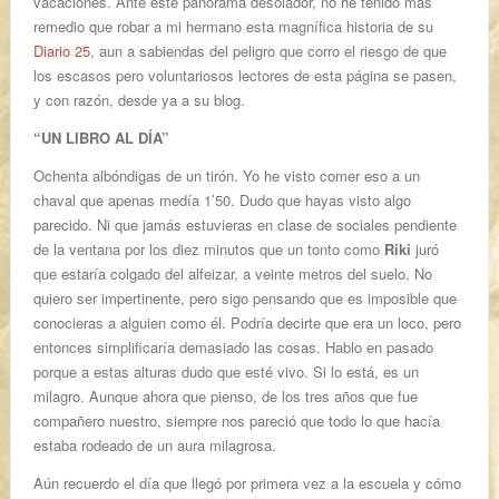
vacaciones. Ante este panorama desolador, no he tenido más
remedio que robar a mi hermano esta magnífica historia de su
Diario 25
, aun a sabiendas del peligro que corro el riesgo de que
los escasos pero voluntariosos lectores de esta página se pasen,
y con razón, desde ya a su blog.
“UN LIBRO AL DÍA”
Ochenta albóndigas de un tirón. Yo he visto comer eso a un
chaval que apenas medía 1’50. Dudo que hayas visto algo
parecido. Ni que jamás estuvieras en clase de sociales pendiente
de la ventana por los diez minutos que un tonto como
Riki
juró
que estaría colgado del alfeizar, a veinte metros del suelo. No
quiero ser impertinente, pero sigo pensando que es imposible que
conocieras a alguien como él. Podría decirte que era un loco, pero
entonces simplificaría demasiado las cosas. Hablo en pasado
porque a estas alturas dudo que esté vivo. Si lo está, es un
milagro. Aunque ahora que pienso, de los tres años que fue
compañero nuestro, siempre nos pareció que todo lo que hacía
estaba rodeado de un aura milagrosa.
Aún recuerdo el día que llegó por primera vez a la escuela y cómo