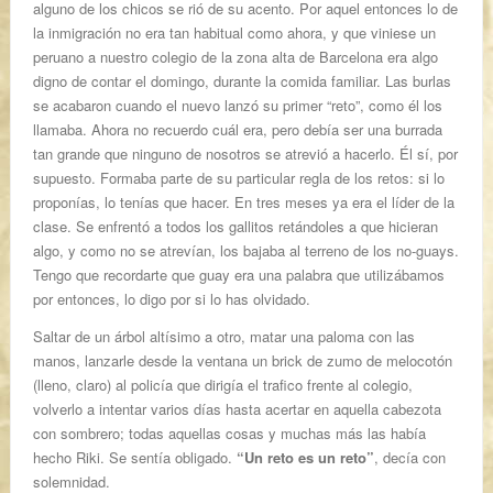
alguno de los chicos se rió de su acento. Por aquel entonces lo de
la inmigración no era tan habitual como ahora, y que viniese un
peruano a nuestro colegio de la zona alta de Barcelona era algo
digno de contar el domingo, durante la comida familiar. Las burlas
se acabaron cuando el nuevo lanzó su primer “reto”, como él los
llamaba. Ahora no recuerdo cuál era, pero debía ser una burrada
tan grande que ninguno de nosotros se atrevió a hacerlo. Él sí, por
supuesto. Formaba parte de su particular regla de los retos: si lo
proponías, lo tenías que hacer. En tres meses ya era el líder de la
clase. Se enfrentó a todos los gallitos retándoles a que hicieran
algo, y como no se atrevían, los bajaba al terreno de los no-guays.
Tengo que recordarte que guay era una palabra que utilizábamos
por entonces, lo digo por si lo has olvidado.
Saltar de un árbol altísimo a otro, matar una paloma con las
manos, lanzarle desde la ventana un brick de zumo de melocotón
(lleno, claro) al policía que dirigía el trafico frente al colegio,
volverlo a intentar varios días hasta acertar en aquella cabezota
con sombrero; todas aquellas cosas y muchas más las había
hecho Riki. Se sentía obligado.
“Un reto es un reto”
, decía con
solemnidad.