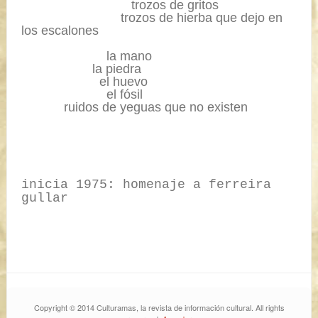
...............................
trozos de gritos
............................
trozos de hierba que dejo en
los escalones
........................
la mano
....................
la piedra
......................
el huevo
........................
el fósil
............
ruidos de yeguas que no existen
inicia 1975: homenaje a ferreira
gullar
Copyright © 2014 Culturamas, la revista de información cultural. All rights