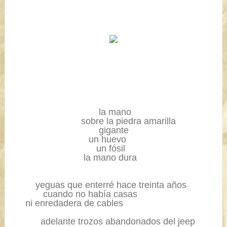
.................................
la mano
..........................
sobre la
piedra amarilla
.................................
gigante
.............................
un huevo
................................
un fósil
...........................
la mano dura
........
yeguas que enterré hace treinta años
...........
cuando no había casas
....
ni enredadera de cables
..........
adelante trozos abandonados del jeep