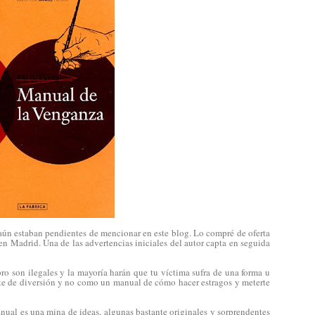
 aún estaban pendientes de mencionar en este blog. Lo compré de oferta
en Madrid. Una de las advertencias iniciales del autor capta en seguida
bro son ilegales y la mayoría harán que tu víctima sufra de una forma u
nte de diversión y no como un manual de cómo hacer estragos y meterte
ual es una mina de ideas, algunas bastante originales y sorprendentes