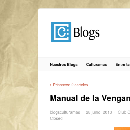
Nuestros Blogs
Culturamas
Entre t
Prisoners: 2 carteles
Manual de la Vengan
blogsculturamas
28 junio, 2013
Club 
Closed