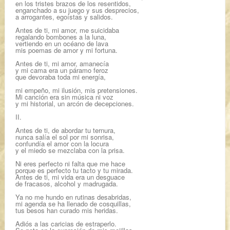
en los tristes brazos de los resentidos,
enganchado a su juego y sus desprecios,
a arrogantes, egoístas y salidos.
Antes de ti, mi amor, me suicidaba
regalando bombones a la luna,
vertiendo en un océano de lava
mis poemas de amor y mi fortuna.
Antes de ti, mi amor, amanecía
y mi cama era un páramo feroz
que devoraba toda mi energía,
mi empeño, mi ilusión, mis pretensiones.
Mi canción era sin música ni voz
y mi historial, un arcón de decepciones.
II.
Antes de ti, de abordar tu ternura,
nunca salía el sol por mi sonrisa,
confundía el amor con la locura
y el miedo se mezclaba con la prisa.
Ni eres perfecto ni falta que me hace
porque es perfecto tu tacto y tu mirada.
Antes de ti, mi vida era un desguace
de fracasos, alcohol y madrugada.
Ya no me hundo en rutinas desabridas,
mi agenda se ha llenado de cosquillas,
tus besos han curado mis heridas.
Adiós a las caricias de estraperlo.