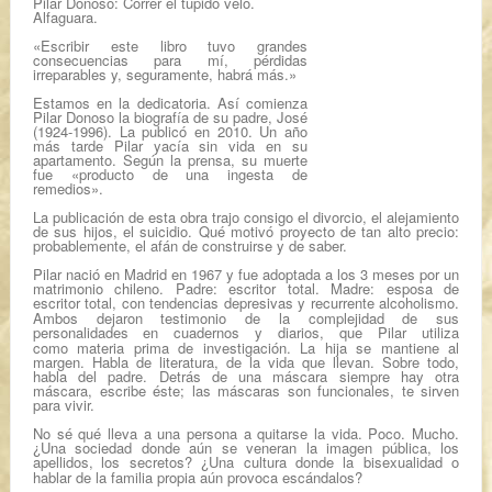
Pilar Donoso:
Correr el tupido velo.
Alfaguara.
«Escribir este libro tuvo grandes
consecuencias para mí, pérdidas
irreparables y, seguramente, habrá más.»
Estamos en la dedicatoria. Así comienza
Pilar Donoso la biografía de su padre, José
(1924-1996). La publicó en 2010. Un año
más tarde Pilar yacía sin vida en su
apartamento. Según la prensa, su muerte
fue «producto de una ingesta de
remedios».
La publicación de esta obra trajo consigo el divorcio, el alejamiento
de sus hijos, el suicidio. Qué motivó proyecto de tan alto precio:
probablemente, el afán de construirse y de saber.
Pilar nació en Madrid en 1967 y fue adoptada a los 3 meses por un
matrimonio chileno. Padre: escritor total. Madre: esposa de
escritor total, con tendencias depresivas y recurrente alcoholismo.
Ambos dejaron testimonio de la complejidad de sus
personalidades
en cuadernos y diarios, que Pilar utiliza
como
materia prima
de investigación. La hija se mantiene al
margen. Habla de literatura, de la vida que llevan. S
obre todo,
habla
del padre. D
etrás de una máscara siempre hay otra
máscara, escribe éste; las máscaras s
on funcionales, te sirven
para vivir
.
No sé qué lleva a una persona a quitarse la vida. Poco. Mucho.
¿Una sociedad donde aún se veneran la imagen pública, los
apellidos,
los secretos? ¿Una cultura donde la bisexualidad o
hablar de la familia propia aún provoca escándalos?