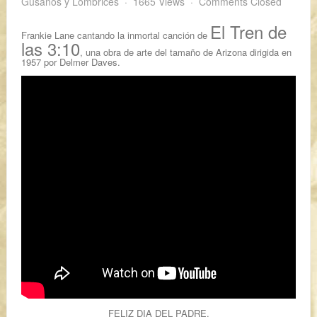
Gusanos y Lombrices
1665 Views
Comments Closed
El Tren de
Frankie Lane
cantando la inmortal canción de
las 3:10
, una obra de arte del tamaño de Arizona dirigida en
1957 por
Delmer Daves
.
FELIZ DIA DEL PADRE.