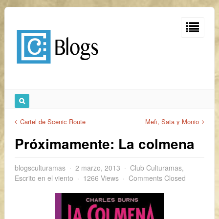
Cartel de Scenic Route
Mefi, Sata y Monio
Próximamente: La colmena
blogsculturamas
2 marzo, 2013
Club Culturamas
,
Escrito en el viento
1266 Views
Comments Closed