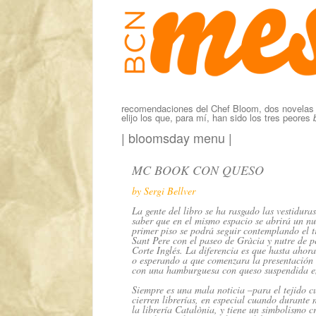
recomendaciones del Chef Bloom, dos novelas y 
elijo los que, para mí, han sido los tres peores
|
bloomsday menu
|
MC BOOK CON QUESO
by Sergi Bellver
La gente del libro se ha rasgado las vestiduras
saber que en el mismo espacio se abrirá un n
primer piso se podrá seguir contemplando el 
Sant Pere con el paseo de Gràcia y nutre de pe
Corte Inglés. La diferencia es que hasta aho
o esperando a que comenzara la presentación d
con una hamburguesa con queso suspendida e
Siempre es una mala noticia –para el tejido cu
cierren librerías, en especial cuando durante 
la librería Catalònia, y tiene un simbolismo c