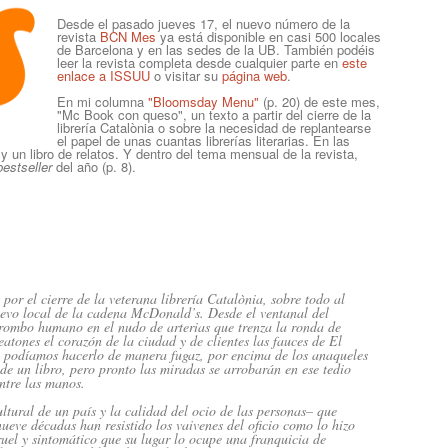
Desde el pasado jueves 17, el nuevo número de la
revista
BCN Mes
ya está disponible en casi 500 locales
de Barcelona y en las sedes de la UB. También podéis
leer la revista completa desde cualquier parte en
este
enlace a ISSUU
o visitar su
página web
.
En mi columna
"Bloomsday Menu"
(p. 20) de este mes,
"Mc Book con queso", un texto a partir del cierre de la
librería Catalònia o sobre la necesidad de replantearse
el papel de unas cuantas librerías literarias. En las
un libro de relatos. Y dentro del tema mensual de la revista,
bestseller
del año (p. 8).
 por el cierre de la veterana librería Catalònia, sobre todo al
uevo local de la cadena McDonald’s. Desde el ventanal del
trombo humano en el nudo de arterias que trenza la ronda de
atones el corazón de la ciudad y de clientes las fauces de El
ra podíamos hacerlo de manera fugaz, por encima de los anaqueles
e un libro, pero pronto las miradas se arrobarán en ese tedio
ntre las manos.
ltural de un país y la calidad del ocio de las personas– que
nueve décadas han resistido los vaivenes del oficio como lo hizo
ruel y sintomático que su lugar lo ocupe una franquicia de