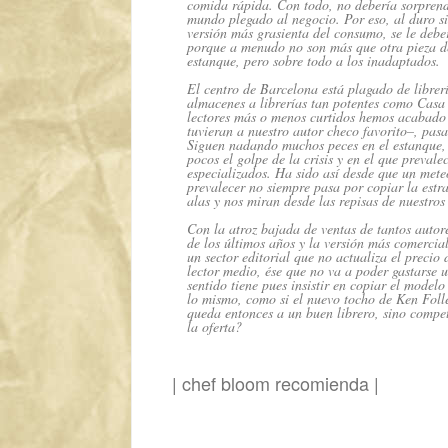
comida rápida. Con todo, no debería sorpren
mundo plegado al negocio. Por eso, al duro si
versión más grasienta del consumo, se le deber
porque a menudo no son más que otra pieza de
estanque, pero sobre todo a los inadaptados.
El centro de Barcelona está plagado de librerí
almacenes a librerías tan potentes como Casa
lectores más o menos curtidos hemos acabado a
tuvieran a nuestro autor checo favorito–, pa
Siguen nadando muchos peces en el estanque, 
pocos el golpe de la crisis y en el que preval
especializados. Ha sido así desde que un meteo
prevalecer no siempre pasa por copiar la estra
alas y nos miran desde las repisas de nuestros 
Con la atroz bajada de ventas de tantos autor
de los últimos años y la versión más comerci
un sector editorial que no actualiza el precio d
lector medio, ése que no va a poder gastarse 
sentido tiene pues insistir en copiar el model
lo mismo, como si el nuevo tocho de Ken Foll
queda entonces a un buen librero, sino competi
la oferta?
|
chef bloom recomienda
|