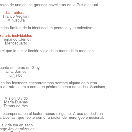
cargo de uno de los grandes novelistas de la Rusia actual.
La frontera
Franco Vegliani
Minúscula
los límites de la identidad, la personal y la colectiva.
Safaris inolvidables
Fernando Clemot
Menoscuarto
n el que la mejor ficción viaja de la mano de la memoria.
uenta sombras de Grey
E. L. James
Grijalbo
 en las
liberadas
encontraremos sombra alguna de buena
mplona, trata el sexo como un pésimo cuento de hadas. Sumisas,
Misión Olvido
María Dueñas
Temas de Hoy
e recompensa en el lector menos exigente. A eso se dedican
a Dueñas, que repite con otra ración de merengue emocional.
La vida iba en serio
orge Javier Vázquez