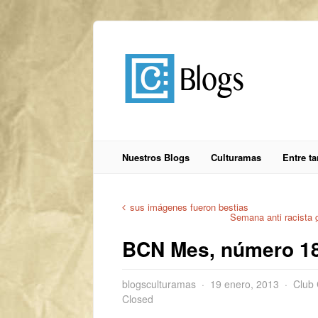
Nuestros Blogs
Culturamas
Entre t
sus imágenes fueron bestias
Semana anti racista 
BCN Mes, número 1
blogsculturamas
19 enero, 2013
Club
Closed