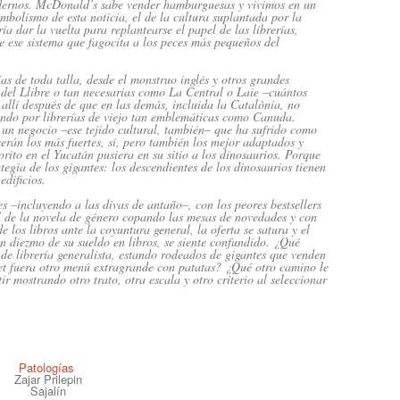
dernos. McDonald’s sabe vender hamburguesas y vivimos en un
mbolismo de esta noticia, el de la cultura suplantada por la
ía dar la vuelta para replantearse el papel de las librerías,
 ese sistema que fagocita a los peces más pequeños del
as de toda talla, desde el monstruo inglés y otros grandes
 del Llibre o tan necesarias como La Central o Laie –cuántos
llí después de que en las demás, incluida la Catalònia, no
sando por librerías de viejo tan emblemáticas como Canuda.
un negocio –ese tejido cultural, también– que ha sufrido como
ecerán los más fuertes, sí, pero también los mejor adaptados y
rito en el Yucatán pusiera en su sitio a los dinosaurios. Porque
tegia de los gigantes: los descendientes de los dinosaurios tienen
edificios.
es –incluyendo a las divas de antaño–, con los peores
bestsellers
al de la novela de género copando las mesas de novedades y con
e los libros ante la coyuntura general, la oferta se satura y el
un diezmo de su sueldo en libros, se siente confundido. ¿Qué
o de librería generalista, estando rodeados de gigantes que venden
et fuera otro menú extragrande con patatas? ¿Qué otro camino le
r mostrando otro trato, otra escala y otro criterio al seleccionar
Patologías
Zajar Prilepin
Sajalín