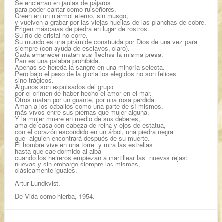
Se encierran en jaulas de pájaros
para poder cantar como ruiseñores.
Creen en un mármol eterno, sin musgo,
y vuelven a grabar por las viejas huellas de las planchas de cobre.
Erigen máscaras de piedra en lugar de rostros.
Su río de cristal no corre.
Su mundo es una pirámide construida por Dios de una vez para
siempre (con ayuda de esclavos, claro).
Cada amanecer matan sus flechas la misma presa.
Pan es una palabra prohibida.
Apenas se hereda la sangre en una minoría selecta.
Pero bajo el peso de la gloria los elegidos no son felices
sino trágicos.
Algunos son expulsados del grupo
por el crimen de haber hecho el amor en el mar.
Otros matan por un guante, por una rosa perdida.
Aman a los caballos como una parte de sí mismos,
más vivos entre sus piernas que mujer alguna.
Y la mujer muere en medio de sus deberes,
ama de casa con cabeza de reina y ojos de estatua,
con el corazón escondido en un árbol, una piedra negra
que alguien encontrará después de su muerte.
El hombre vive en una torre y mira las estrellas
hasta que cae dormido al alba
cuando los herreros empiezan a martillear las nuevas rejas:
nuevas y sin embargo siempre las mismas,
clásicamente iguales.
Artur Lundkvist.
De Vida como hierba, 1954.