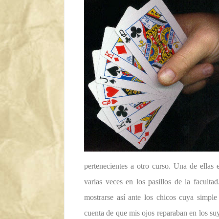
pertenecientes a otro curso. Una de ella
varias veces en los pasillos de la faculta
mostrarse así ante los chicos cuya simple 
cuenta de que mis ojos reparaban en los suy