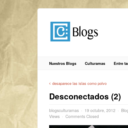
Nuestros Blogs
Culturamas
Entre t
desaparece las islas como polvo
Desconectados (2)
blogsculturamas
19 octubre, 2012
Blo
Views
Comments Closed