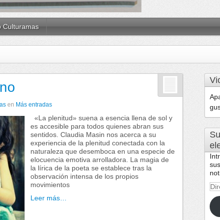
b Culturamas
Vi
ano
Apa
las
en
Más entradas
gus
«La plenitud» suena a esencia llena de sol y
es accesible para todos quienes abran sus
Su
sentidos. Claudia Masin nos acerca a su
experiencia de la plenitud conectada con la
el
naturaleza que desemboca en una especie de
Int
elocuencia emotiva arrolladora. La magia de
sus
la lírica de la poeta se establece tras la
not
observación intensa de los propios
movimientos
Dir
de
Leer más…
cor
ele