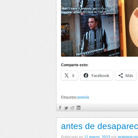
Comparte esto:
X
Facebook
Más
Etiquetas:
poesía
antes de desaparec
Publicado en
12 marzo, 2015
por
violetanicol