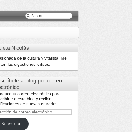
oleta Nicolás
sionada de la cultura y vitalista. Me
tan las digestiones idílicas.
scríbete al blog por correo
ectrónico
roduce tu correo electrónico para
cribirte a este blog y recibir
ificaciones de nuevas entradas.
ección
reo
Subscribir
ctrónico