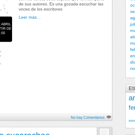
de sus autores. Es una gozada escuchar las
oc
voces de los escritores
se
Leer más…
ag
ju
m
ab
ma
fe
en
di
no
Et
ar
fe
No hay Comentarios
nov