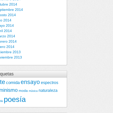
tubre 2014
ptiembre 2014
osto 2014
lio 2014
ayo 2014
ril 2014
rzo 2014
brero 2014
ero 2014
ciembre 2013
viembre 2013
iquetas
te
ensayo
comida
espectros
minismo
naturaleza
moda
música
poesía
ela