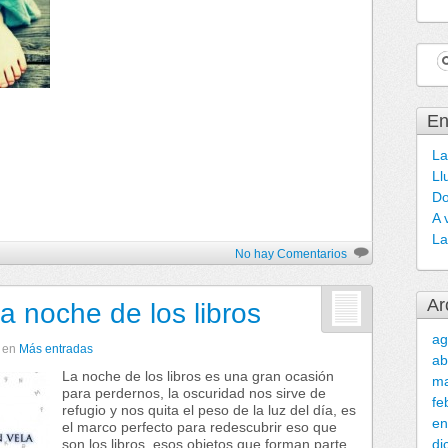
En
La
Ll
Do
A 
La
No hay Comentarios
Ar
a noche de los libros
ag
en
Más entradas
ab
La noche de los libros es una gran ocasión
ma
para perdernos, la oscuridad nos sirve de
fe
refugio y nos quita el peso de la luz del día, es
en
el marco perfecto para redescubrir eso que
son los libros, esos objetos que forman parte
di