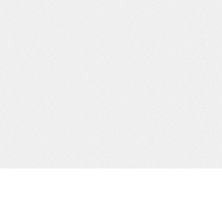
Widgets del Pié
To customize this widget area login to your admin account, go to
Appearance, then Widgets and drag new widgets into Footer
Widgets