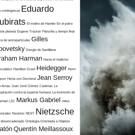
Eduardo
a contingencia
ubirats
El molino de Hamlet
En el polvo
ste planeta
Eugene Tracker
Filosofía y tiempo final
Gilles
ca de astropartículas
povetsky
Giorgio de Santillana
raham Harman
Hacia el realismo
Heidegger
culativo
Hamilton Grant
Henri
Jean Serroy
gson
Herta von Dechend
n Arnau
Juan José Gómez Cadenas
La
piración contra la especie humana
La invención de
Markus Gabriel
ibertad
LSC
mitos
Nietzsche
estrales
Neutrino
NEXT
il desencadenado
Ontología Orientada a Objetos
latón
Quentín Meillassoux