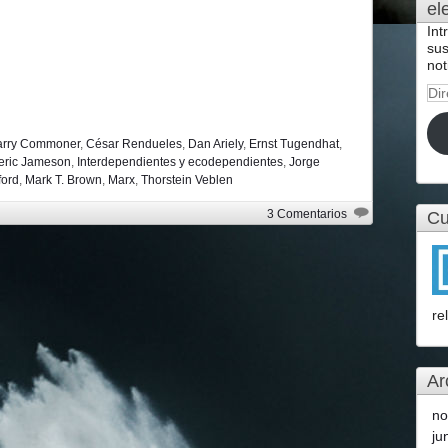
el
Int
sus
not
Dir
de
cor
arry Commoner
,
César Rendueles
,
Dan Ariely
,
Ernst Tugendhat
,
ele
eric Jameson
,
Interdependientes y ecodependientes
,
Jorge
ord
,
Mark T. Brown
,
Marx
,
Thorstein Veblen
3 Comentarios
Cu
re
Ar
no
ju