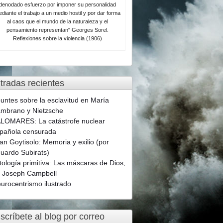
denodado esfuerzo por imponer su personalidad
diante el trabajo a un medio hostil y por dar forma
al caos que el mundo de la naturaleza y el
pensamiento representan" Georges Sorel.
Reflexiones sobre la violencia (1906)
tradas recientes
untes sobre la esclavitud en María
mbrano y Nietzsche
LOMARES: La catástrofe nuclear
pañola censurada
an Goytisolo: Memoria y exilio (por
uardo Subirats)
tología primitiva: Las máscaras de Dios,
 Joseph Campbell
urocentrismo ilustrado
scríbete al blog por correo