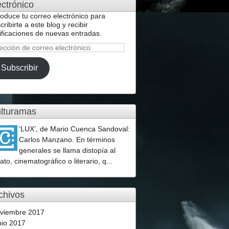
ectrónico
roduce tu correo electrónico para
cribirte a este blog y recibir
ificaciones de nuevas entradas.
ección
reo
Subscribir
ctrónico
lturamas
‘LUX’, de Mario Cuenca Sandoval
:
Carlos Manzano. En términos
generales se llama distopía al
lato, cinematográfico o literario, q...
chivos
viembre 2017
nio 2017