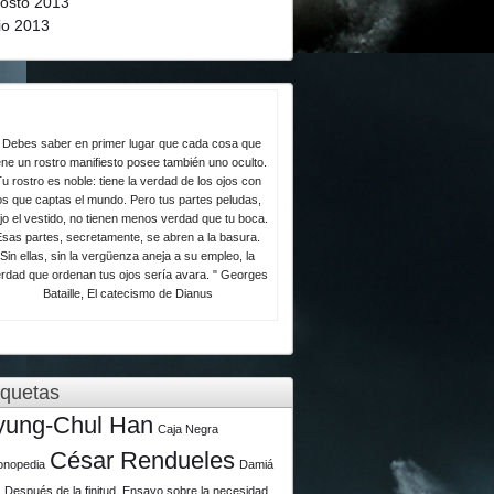
osto 2013
lio 2013
 Debes saber en primer lugar que cada cosa que
ene un rostro manifiesto posee también uno oculto.
u rostro es noble: tiene la verdad de los ojos con
os que captas el mundo. Pero tus partes peludas,
jo el vestido, no tienen menos verdad que tu boca.
Esas partes, secretamente, se abren a la basura.
Sin ellas, sin la vergüenza aneja a su empleo, la
rdad que ordenan tus ojos sería avara. " Georges
Bataille, El catecismo de Dianus
iquetas
yung-Chul Han
Caja Negra
César Rendueles
lonopedia
Damiá
u
Después de la finitud. Ensayo sobre la necesidad