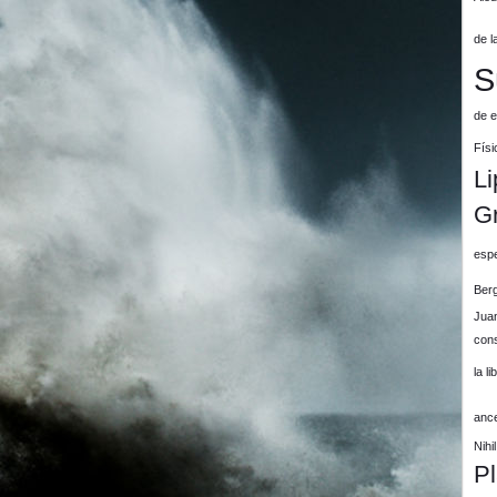
de l
S
de e
Físi
Li
G
espe
Ber
Jua
cons
la l
anc
Nih
P