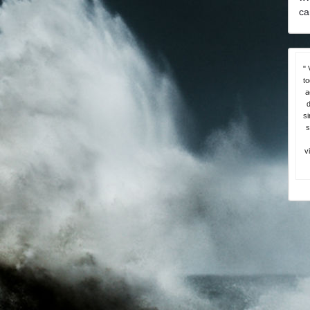
ca
" 
t
a
d
si
s
v