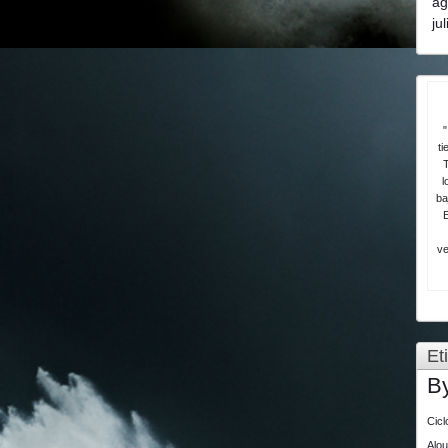
ag
ju
"
ti
T
l
ba
ve
Et
B
Cic
Alo