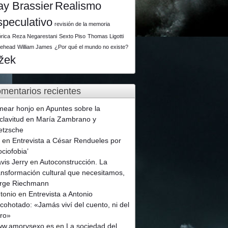
ay Brassier
Realismo
speculativo
revisión de la memoria
órica
Reza Negarestani
Sexto Piso
Thomas Ligotti
tehead
William James
¿Por qué el mundo no existe?
ižek
mentarios recientes
mear honjo
en
Apuntes sobre la
clavitud en María Zambrano y
etzsche
p
en
Entrevista a César Rendueles por
ociofobia’
vis Jerry
en
Autoconstrucción. La
ansformación cultural que necesitamos,
rge Riechmann
tonio
en
Entrevista a Antonio
cohotado: «Jamás viví del cuento, ni del
ro»
w.amorysexo.es
en
La sociedad del