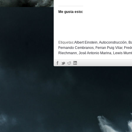
Me gusta esto:
Etiquetas:
Albert Einstein
,
Autoconstrucción
,
B
Fernando Cembranos
,
Ferran Puig Vilar
,
Fred
Riechmann
,
José Antonio Marina
,
Lewis Mumf