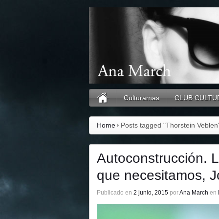
Culturamas
CLUB CULTU
Home
Posts tagged "Thorstein Veblen
Autoconstrucción. L
que necesitamos, 
Publicado en
2 junio, 2015
por
Ana March
en