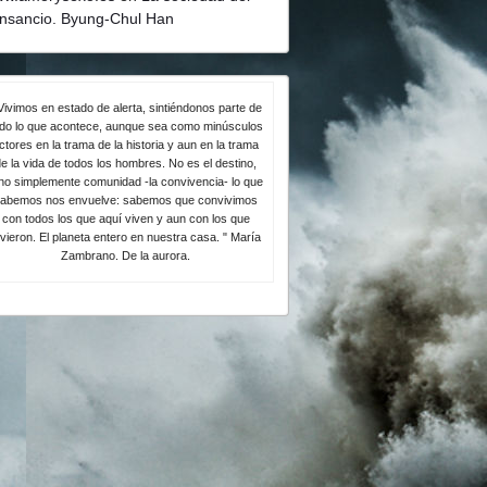
nsancio. Byung-Chul Han
Vivimos en estado de alerta, sintiéndonos parte de
odo lo que acontece, aunque sea como minúsculos
ctores en la trama de la historia y aun en la trama
e la vida de todos los hombres. No es el destino,
no simplemente comunidad -la convivencia- lo que
abemos nos envuelve: sabemos que convivimos
con todos los que aquí viven y aun con los que
ivieron. El planeta entero en nuestra casa. " María
Zambrano. De la aurora.