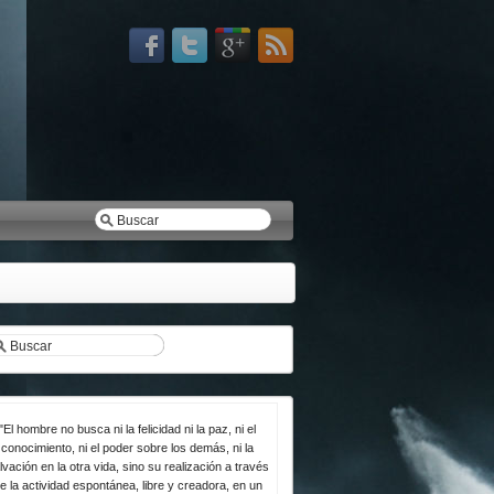
"El hombre no busca ni la felicidad ni la paz, ni el
conocimiento, ni el poder sobre los demás, ni la
lvación en la otra vida, sino su realización a través
e la actividad espontánea, libre y creadora, en un