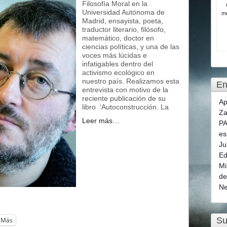
Filosofía Moral en la
Universidad Autónoma de
me
Madrid, ensayista, poeta,
traductor literario, filósofo,
matemático, doctor en
ciencias políticas, y una de las
voces más lúcidas e
infatigables dentro del
activismo ecológico en
nuestro país. Realizamos esta
En
entrevista con motivo de la
reciente publicación de su
Ap
libro ‘Autoconstrucción. La
Za
Leer más…
PA
es
Ju
Ed
Mi
de
Ne
Su
Más