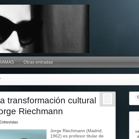
RAMAS
Otras entradas
"
a transformación cultural
Jorge Riechmann
Entrevistas
Jorge Riechmann (Madrid,
sa
1962) es profesor titular de
d