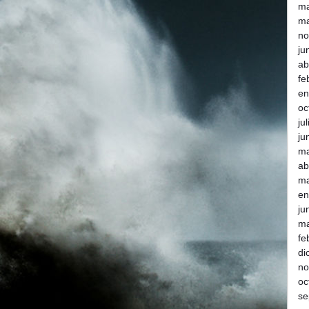
m
ma
no
ju
ab
fe
en
oc
ju
ju
m
ab
ma
en
ju
ma
fe
di
no
oc
se