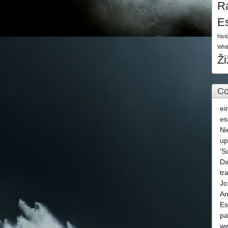
R
E
hist
Whi
Ž
Co
ei
es
Ni
u
‘S
Da
tr
Jo
An
Es
pa
ww