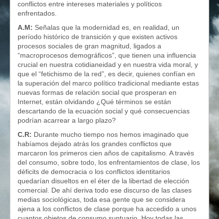
conflictos entre intereses materiales y políticos
enfrentados.
A.M:
Señalas que la modernidad es, en realidad, un
período histórico de transición y que existen activos
procesos sociales de gran magnitud, ligados a
“macroprocesos demográficos”, que tienen una influencia
crucial en nuestra cotidianeidad y en nuestra vida moral, y
que el “fetichismo de la red”, es decir, quienes confían en
la superación del marco político tradicional mediante estas
nuevas formas de relación social que prosperan en
Internet, están olvidando ¿Qué términos se están
descartando de la ecuación social y qué consecuencias
podrían acarrear a largo plazo?
C.R:
Durante mucho tiempo nos hemos imaginado que
habíamos dejado atrás los grandes conflictos que
marcaron los primeros cien años de capitalismo. A través
del consumo, sobre todo, los enfrentamientos de clase, los
déficits de democracia o los conflictos identitarios
quedarían disueltos en el éter de la libertad de elección
comercial. De ahí deriva todo ese discurso de las clases
medias sociológicas, toda esa gente que se considera
ajena a los conflictos de clase porque ha accedido a unos
cuantos objetos de consumo suntuario. Hoy todas las