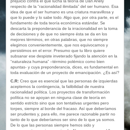
prejuicio contra el que lucha la teoría de Dan Ariely
respecto de la “racionalidad ilimitada” del ser humano. Esa
idea de que el ser humano es una criatura maravillosa y
que lo puede y lo sabe todo. Algo que, por otra parte, es el
fundamento de toda teoría económica estándar. Se
descarta la preponderancia de la irracionalidad en la toma
de decisiones y de que no siempre ésta se da en los
mejores términos, en otras palabras, que no siempre
elegimos convenientemente, que nos equivocamos y
persistimos en el error. Presumo que tu libro quiere
subsanar ese despiste inveterado fijando la atención en la
“naturaleza humana” –término polémico como bien
apuntas- y cuya preponderancia, dices, es fundamental en
toda evaluación de un proyecto de emancipación. ¿Es así?
C.R:
Creo que es esencial que las personas de izquierdas
aceptemos la contingencia, la falibilidad de nuestra
racionalidad política. Los proyectos de transformación
política no se apoyan en ninguna clase de teoría en
sentido estricto sino que son tentativas urgentes pero
torpes, siempre al borde del fracaso. Así que deberíamos
ser prudentes y, para ello, me parece razonable partir no
tanto de lo que deberíamos ser sino de lo que ya somos.
De lo que las personas siempre hemos sido y