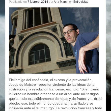
Publicado en
7 febrero, 2014
por
Ana March
en
Entrevistas
Fiel amigo del escándalo, el exceso y la provocación,
Josep de Maistre –opositor virulento de las ideas de la
ilustración y la revolución francesa-, escribió: “Si en pleno
invierno un hombre ordenase a un árbol ante mil testigos
que se cubriera súbitamente de hojas y de frutos, y el árbol
obedeciese, todo el mundo quedaría maravillado y se
inclinaría ante el taumaturgo. La revolución francesa y todo