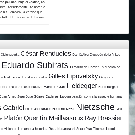
es peludas, bajo el vestido, no
rtes, secretamente, se abren a
eja a su empleo, la verdad que
ataille, El catecismo de Dianus
César Rendueles
Ciclonopedia
Damiá Alou
Después de la finitud.
Eduardo Subirats
a
El molino de Hamlet
En el polvo de
Gilles Lipovetsky
po final
Física de astropartículas
Giorgio de
Heidegger
acia el realismo especulativo
Hamilton Grant
Henri Bergson
Juan Arnau
Juan José Gómez Cadenas
La conspiración contra la especie humana
Nietzsche
 Gabriel
mitos ancestrales
Neutrino
NEXT
Nihil
Platón
Quentín Meillassoux
Ray Brassier
os
revisión de la memoria histórica
Reza Negarestani
Sexto Piso
Thomas Ligotti