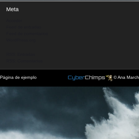
Meta
Acceder
Feed de entradas
Feed de comentarios
WordPress.org
RSS: Entradas
RSS: Comentarios
Página de ejemplo
© Ana March