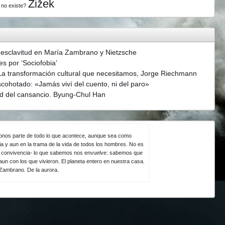
Žižek
 no existe?
 esclavitud en María Zambrano y Nietzsche
s por ‘Sociofobia’
La transformación cultural que necesitamos, Jorge Riechmann
scohotado: «Jamás viví del cuento, ni del paro»
d del cansancio. Byung-Chul Han
ndonos parte de todo lo que acontece, aunque sea como
ia y aun en la trama de la vida de todos los hombres. No es
la convivencia- lo que sabemos nos envuelve: sabemos que
un con los que vivieron. El planeta entero en nuestra casa.
 Zambrano. De la aurora.