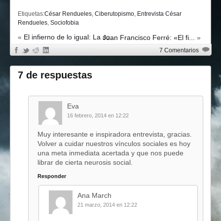
Etiquetas:
César Rendueles
,
Ciberutopismo
,
Entrevista César
Rendueles
,
Sociofobia
«
El infierno de lo igual: La so...
Juan Francisco Ferré: «El fi...
»
7 Comentarios
7 de respuestas
Eva
16 febrero, 2014 en 12:22
Muy interesante e inspiradora entrevista, gracias.
Volver a cuidar nuestros vínculos sociales es hoy
una meta inmediata acertada y que nos puede
librar de cierta neurosis social.
Responder
Ana March
21 marzo, 2014 en 12:22