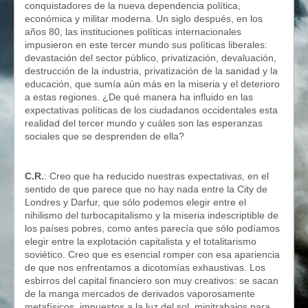
conquistadores de la nueva dependencia política,
económica y militar moderna. Un siglo después, en los
años 80, las instituciones políticas internacionales
impusieron en este tercer mundo sus políticas liberales:
devastación del sector público, privatización, devaluación,
destrucción de la industria, privatización de la sanidad y la
educación, que sumía aún más en la miseria y el deterioro
a estas regiones. ¿De qué manera ha influido en las
expectativas políticas de los ciudadanos occidentales esta
realidad del tercer mundo y cuáles son las esperanzas
sociales que se desprenden de ella?
C.R.
: Creo que ha reducido nuestras expectativas, en el
sentido de que parece que no hay nada entre la City de
Londres y Darfur, que sólo podemos elegir entre el
nihilismo del turbocapitalismo y la miseria indescriptible de
los países pobres, como antes parecía que sólo podíamos
elegir entre la explotación capitalista y el totalitarismo
soviético. Creo que es esencial romper con esa apariencia
de que nos enfrentamos a dicotomías exhaustivas. Los
esbirros del capital financiero son muy creativos: se sacan
de la manga mercados de derivados vaporosamente
metafísicos, impuestos a la luz del sol, minitrabajos para