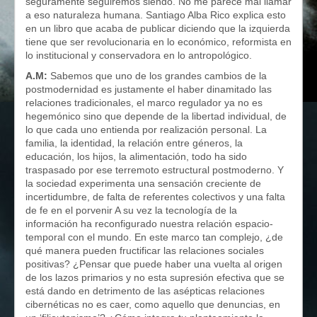
seguramente seguiremos siendo. No me parece mal llamar
a eso naturaleza humana. Santiago Alba Rico explica esto
en un libro que acaba de publicar diciendo que la izquierda
tiene que ser revolucionaria en lo económico, reformista en
lo institucional y conservadora en lo antropológico.
A.M:
Sabemos que uno de los grandes cambios de la
postmodernidad es justamente el haber dinamitado las
relaciones tradicionales, el marco regulador ya no es
hegemónico sino que depende de la libertad individual, de
lo que cada uno entienda por realización personal. La
familia, la identidad, la relación entre géneros, la
educación, los hijos, la alimentación, todo ha sido
traspasado por ese terremoto estructural postmoderno. Y
la sociedad experimenta una sensación creciente de
incertidumbre, de falta de referentes colectivos y una falta
de fe en el porvenir A su vez la tecnología de la
información ha reconfigurado nuestra relación espacio-
temporal con el mundo. En este marco tan complejo, ¿de
qué manera pueden fructificar las relaciones sociales
positivas? ¿Pensar que puede haber una vuelta al origen
de los lazos primarios y no esta supresión efectiva que se
está dando en detrimento de las asépticas relaciones
cibernéticas no es caer, como aquello que denuncias, en