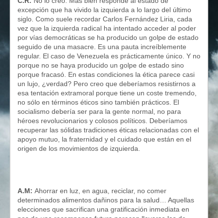
C.R:
No lo creo. Más bien responde al estado de
excepción que ha vivido la izquierda a lo largo del último
siglo. Como suele recordar Carlos Fernández Liria, cada
vez que la izquierda radical ha intentado acceder al poder
por vías democráticas se ha producido un golpe de estado
seguido de una masacre. Es una pauta increíblemente
regular. El caso de Venezuela es prácticamente único. Y no
porque no se haya producido un golpe de estado sino
porque fracasó. En estas condiciones la ética parece casi
un lujo, ¿verdad? Pero creo que deberíamos resistirnos a
esa tentación extramoral porque tiene un coste tremendo,
no sólo en términos éticos sino también prácticos. El
socialismo debería ser para la gente normal, no para
héroes revolucionarios y colosos políticos. Deberíamos
recuperar las sólidas tradiciones éticas relacionadas con el
apoyo mutuo, la fraternidad y el cuidado que están en el
origen de los movimientos de izquierda.
A.M:
Ahorrar en luz, en agua, reciclar, no comer
determinados alimentos dañinos para la salud… Aquellas
elecciones que sacrifican una gratificación inmediata en