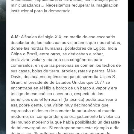
miniciudadanos… Necesitamos recuperar la imaginación
institucional para la democracia.
A.M:
A finales del siglo XIX, en medio de ese escenario
desolador de los holocaustos victorianos que nos retratas,
donde las hordas humanas, pobladores de Egipto, India
China o Brasil, entre otros, se dedicaban a robar,
esclavizar, violar y matar a sus congéneres para
comérselos, en que las personas se comían los techos de
sus casas, bolas de tierra, árboles, ratas y perros, Mike
Davis, destaca ese optimismo que desprendía Ulises S.
Grant, el presidente de Estados Unidos que 1877 se
encontraba en el Nilo a bordo de un barco a vapor y era
testigo de ese caótico escenario, respecto de los
beneficios que el ferrocarril (la técnica) podía acarrear a
esa pobre gente, una visión muy decimonónica que
expresaba el deseo de someter la naturaleza al mundo
moderno, sin comprender que era justamente la violencia
del mundo moderno la que había posibilitado un desastre
de tal envergadura. Si contraponemos este ejemplo a día
de hoy, con 35 millones de personas que mueren de