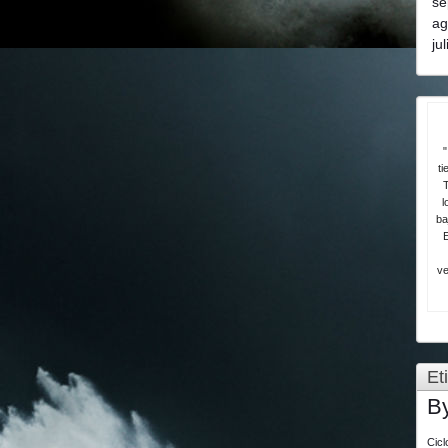
se
ag
ju
"
ti
T
l
ba
ve
Et
B
Cic