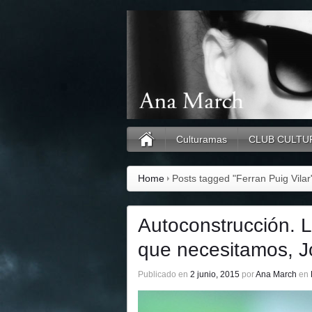
Culturamas
CLUB CULTU
Home
Posts tagged "Ferran Puig Vilar
Autoconstrucción. L
que necesitamos, 
Publicado en
2 junio, 2015
por
Ana March
en