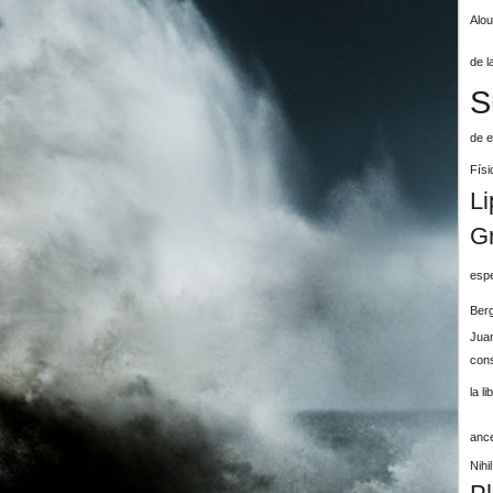
Alo
de l
S
de e
Físi
Li
G
espe
Ber
Jua
cons
la l
anc
Nih