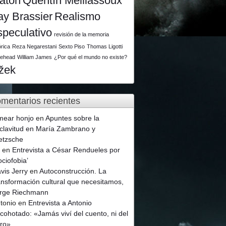
latón
Quentín Meillassoux
ay Brassier
Realismo
speculativo
revisión de la memoria
órica
Reza Negarestani
Sexto Piso
Thomas Ligotti
tehead
William James
¿Por qué el mundo no existe?
ižek
mentarios recientes
mear honjo
en
Apuntes sobre la
clavitud en María Zambrano y
etzsche
p
en
Entrevista a César Rendueles por
ociofobia’
vis Jerry
en
Autoconstrucción. La
ansformación cultural que necesitamos,
rge Riechmann
tonio
en
Entrevista a Antonio
cohotado: «Jamás viví del cuento, ni del
ro»