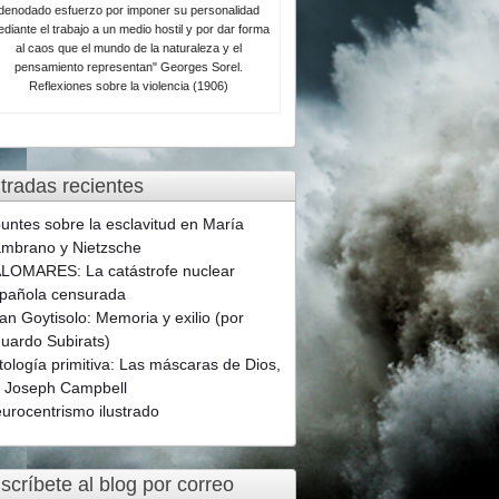
denodado esfuerzo por imponer su personalidad
diante el trabajo a un medio hostil y por dar forma
al caos que el mundo de la naturaleza y el
pensamiento representan" Georges Sorel.
Reflexiones sobre la violencia (1906)
tradas recientes
untes sobre la esclavitud en María
mbrano y Nietzsche
LOMARES: La catástrofe nuclear
pañola censurada
an Goytisolo: Memoria y exilio (por
uardo Subirats)
tología primitiva: Las máscaras de Dios,
 Joseph Campbell
urocentrismo ilustrado
scríbete al blog por correo