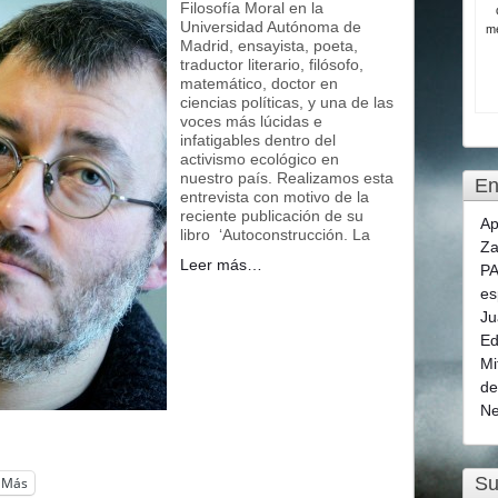
Filosofía Moral en la
Universidad Autónoma de
me
Madrid, ensayista, poeta,
traductor literario, filósofo,
matemático, doctor en
ciencias políticas, y una de las
voces más lúcidas e
infatigables dentro del
activismo ecológico en
nuestro país. Realizamos esta
En
entrevista con motivo de la
reciente publicación de su
Ap
libro ‘Autoconstrucción. La
Za
Leer más…
PA
es
Ju
Ed
Mi
de
Ne
Su
Más