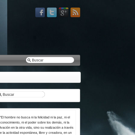
"El hombre no busca ni la felicidad ni la paz, ni el
conocimiento, ni el poder sobre los demás, ni la
lvación en la otra vida, sino su realización a través
e la actividad espontánea, libre y creadora, en un