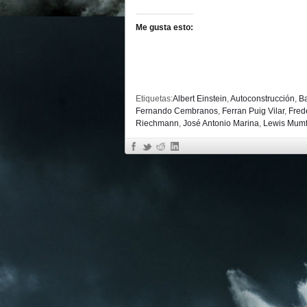
Me gusta esto:
Etiquetas:
Albert Einstein
,
Autoconstrucción
,
B
Fernando Cembranos
,
Ferran Puig Vilar
,
Fred
Riechmann
,
José Antonio Marina
,
Lewis Mumf