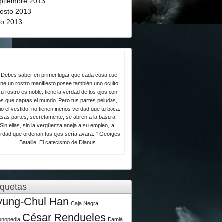
ptiembre 2013
osto 2013
lio 2013
 Debes saber en primer lugar que cada cosa que
ene un rostro manifiesto posee también uno oculto.
u rostro es noble: tiene la verdad de los ojos con
os que captas el mundo. Pero tus partes peludas,
jo el vestido, no tienen menos verdad que tu boca.
Esas partes, secretamente, se abren a la basura.
Sin ellas, sin la vergüenza aneja a su empleo, la
rdad que ordenan tus ojos sería avara. " Georges
Bataille, El catecismo de Dianus
iquetas
yung-Chul Han
Caja Negra
César Rendueles
lonopedia
Damiá