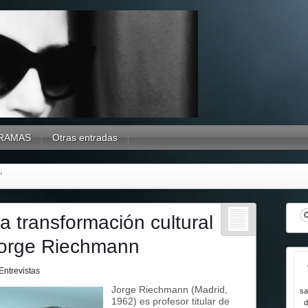
RAMAS
Otras entradas
"
a transformación cultural
Jorge Riechmann
Entrevistas
Jorge Riechmann (Madrid,
sa
1962) es profesor titular de
d