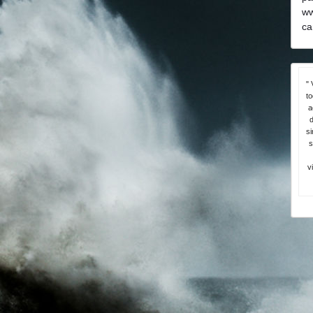
ww
ca
" 
t
a
d
si
s
v