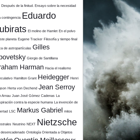
u
Después de la finitud. Ensayo sobre la necesidad
Eduardo
a contingencia
ubirats
El molino de Hamlet
En el polvo
ste planeta
Eugene Tracker
Filosofía y tiempo final
Gilles
ca de astropartículas
povetsky
Giorgio de Santillana
raham Harman
Hacia el realismo
Heidegger
culativo
Hamilton Grant
Henri
Jean Serroy
gson
Herta von Dechend
n Arnau
Juan José Gómez Cadenas
La
piración contra la especie humana
La invención de
Markus Gabriel
ibertad
LSC
mitos
Nietzsche
estrales
Neutrino
NEXT
il desencadenado
Ontología Orientada a Objetos