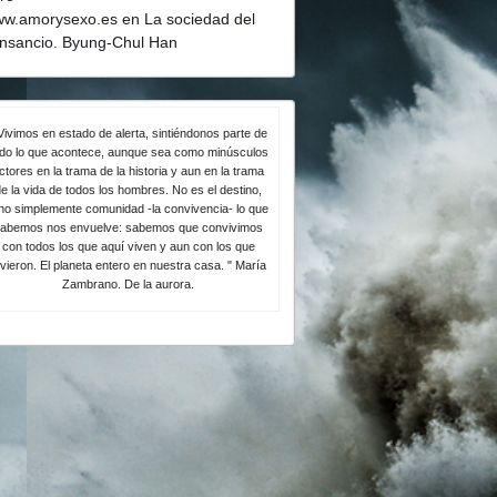
w.amorysexo.es
en
La sociedad del
nsancio. Byung-Chul Han
Vivimos en estado de alerta, sintiéndonos parte de
odo lo que acontece, aunque sea como minúsculos
ctores en la trama de la historia y aun en la trama
e la vida de todos los hombres. No es el destino,
no simplemente comunidad -la convivencia- lo que
abemos nos envuelve: sabemos que convivimos
con todos los que aquí viven y aun con los que
ivieron. El planeta entero en nuestra casa. " María
Zambrano. De la aurora.