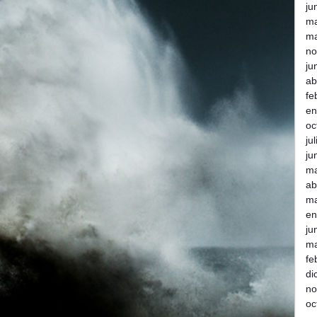
ju
m
ma
no
ju
ab
fe
en
oc
ju
ju
m
ab
ma
en
ju
ma
fe
di
no
oc