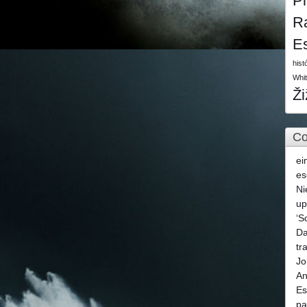
P
R
E
hist
Whi
Ž
Co
ei
es
Ni
u
‘S
Da
tr
Jo
An
Es
pa