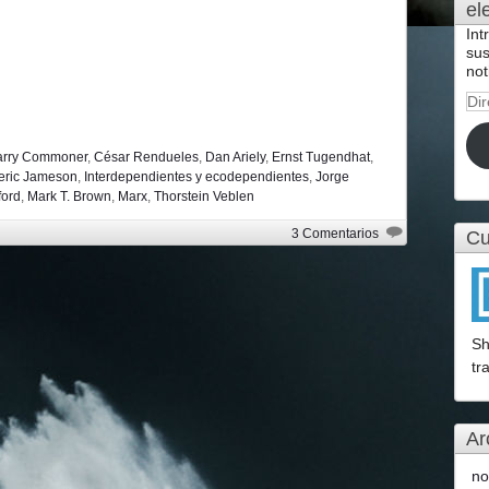
el
Int
sus
not
Dir
de
cor
arry Commoner
,
César Rendueles
,
Dan Ariely
,
Ernst Tugendhat
,
ele
eric Jameson
,
Interdependientes y ecodependientes
,
Jorge
ord
,
Mark T. Brown
,
Marx
,
Thorstein Veblen
3 Comentarios
Cu
Sh
tr
Ar
no