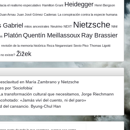
Heidegger
acia el realismo especulativo
Hamilton Grant
Henri Bergson
Juan Arnau
Juan José Gómez Cadenas
La conspiración contra la especie humana
Nietzsche
 Gabriel
mitos ancestrales
Neutrino
NEXT
Nihil
Platón
Quentín Meillassoux
Ray Brassier
os
revisión de la memoria histórica
Reza Negarestani
Sexto Piso
Thomas Ligotti
Žižek
 no existe?
 esclavitud en María Zambrano y Nietzsche
s por ‘Sociofobia’
La transformación cultural que necesitamos, Jorge Riechmann
scohotado: «Jamás viví del cuento, ni del paro»
d del cansancio. Byung-Chul Han
ndonos parte de todo lo que acontece, aunque sea como