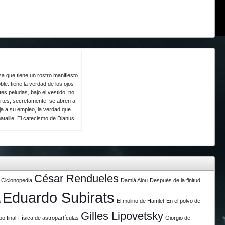
a que tiene un rostro manifiesto
le: tiene la verdad de los ojos
es peludas, bajo el vestido, no
rtes, secretamente, se abren a
eja a su empleo, la verdad que
ataille, El catecismo de Dianus
César Rendueles
Ciclonopedia
Damiá Alou
Después de la finitud.
Eduardo Subirats
a
El molino de Hamlet
En el polvo de
Gilles Lipovetsky
po final
Física de astropartículas
Giorgio de