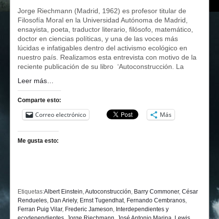
Jorge Riechmann (Madrid, 1962) es profesor titular de
Filosofía Moral en la Universidad Autónoma de Madrid,
ensayista, poeta, traductor literario, filósofo, matemático,
doctor en ciencias políticas, y una de las voces más
lúcidas e infatigables dentro del activismo ecológico en
nuestro país. Realizamos esta entrevista con motivo de la
reciente publicación de su libro ‘Autoconstrucción. La
Leer más…
Comparte esto:
Correo electrónico
Más
Me gusta esto:
Etiquetas:
Albert Einstein
,
Autoconstrucción
,
Barry Commoner
,
César
Rendueles
,
Dan Ariely
,
Ernst Tugendhat
,
Fernando Cembranos
,
Ferran Puig Vilar
,
Frederic Jameson
,
Interdependientes y
ecodependientes
,
Jorge Riechmann
,
José Antonio Marina
,
Lewis