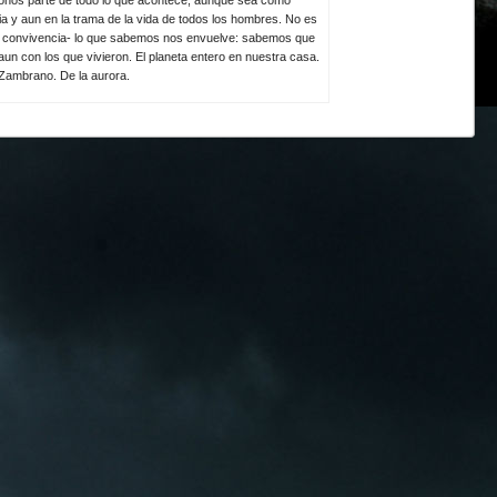
ia y aun en la trama de la vida de todos los hombres. No es
la convivencia- lo que sabemos nos envuelve: sabemos que
un con los que vivieron. El planeta entero en nuestra casa.
 Zambrano. De la aurora.