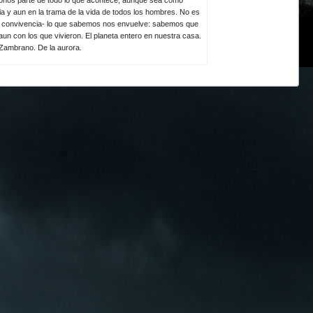
ia y aun en la trama de la vida de todos los hombres. No es
la convivencia- lo que sabemos nos envuelve: sabemos que
un con los que vivieron. El planeta entero en nuestra casa.
 Zambrano. De la aurora.