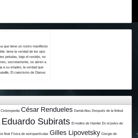
a que tiene un rostro manifiesto
le: tiene la verdad de los ojos
es peludas, bajo el vestido, no
rtes, secretamente, se abren a
eja a su empleo, la verdad que
ataille, El catecismo de Dianus
César Rendueles
Ciclonopedia
Damiá Alou
Después de la finitud.
Eduardo Subirats
a
El molino de Hamlet
En el polvo de
Gilles Lipovetsky
po final
Física de astropartículas
Giorgio de