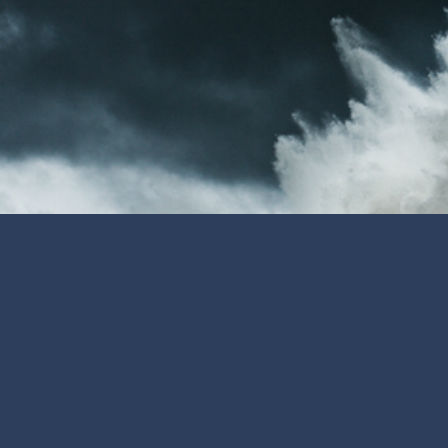
Meta
Acceder
Feed de entradas
Feed de comentarios
WordPress.org
RSS: Entradas
RSS: Comentarios