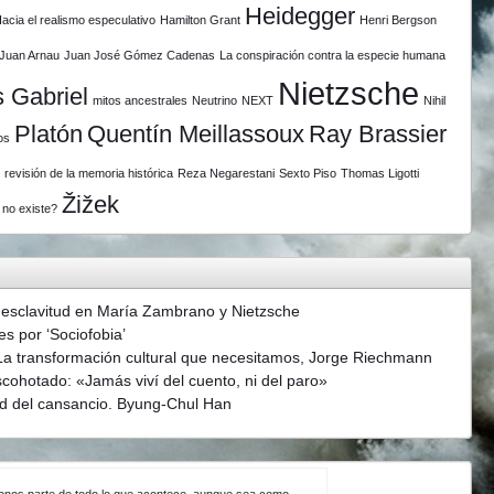
Heidegger
acia el realismo especulativo
Hamilton Grant
Henri Bergson
Juan Arnau
Juan José Gómez Cadenas
La conspiración contra la especie humana
Nietzsche
 Gabriel
mitos ancestrales
Neutrino
NEXT
Nihil
Platón
Quentín Meillassoux
Ray Brassier
os
revisión de la memoria histórica
Reza Negarestani
Sexto Piso
Thomas Ligotti
Žižek
 no existe?
 esclavitud en María Zambrano y Nietzsche
s por ‘Sociofobia’
La transformación cultural que necesitamos, Jorge Riechmann
scohotado: «Jamás viví del cuento, ni del paro»
d del cansancio. Byung-Chul Han
ndonos parte de todo lo que acontece, aunque sea como