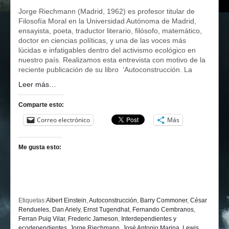
Jorge Riechmann (Madrid, 1962) es profesor titular de
Filosofía Moral en la Universidad Autónoma de Madrid,
ensayista, poeta, traductor literario, filósofo, matemático,
doctor en ciencias políticas, y una de las voces más
lúcidas e infatigables dentro del activismo ecológico en
nuestro país. Realizamos esta entrevista con motivo de la
reciente publicación de su libro ‘Autoconstrucción. La
Leer más…
Comparte esto:
Correo electrónico
Más
Me gusta esto:
Etiquetas:
Albert Einstein
,
Autoconstrucción
,
Barry Commoner
,
César
Rendueles
,
Dan Ariely
,
Ernst Tugendhat
,
Fernando Cembranos
,
Ferran Puig Vilar
,
Frederic Jameson
,
Interdependientes y
ecodependientes
,
Jorge Riechmann
,
José Antonio Marina
,
Lewis