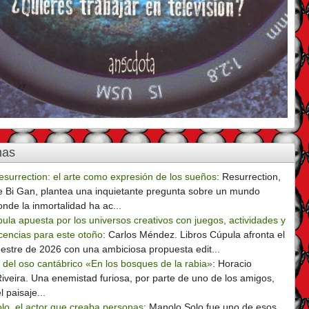
mas
esurrection: el arte como expresión de los sueños
:
Resurrection,
e Bi Gan, plantea una inquietante pregunta sobre un mundo
onde la inmortalidad ha ac...
ula apuesta por los universos creativos con juegos, actividades y
cencias para este otoño
:
Carlos Méndez. Libros Cúpula afronta el
mestre de 2026 con una ambiciosa propuesta edit...
 del oso cantábrico «En los bosques de la rabia»
:
Horacio
iveira. Una enemistad furiosa, por parte de uno de los amigos,
l paisaje...
lo, el actor que creaba personas
:
Manolo Solo fue uno de esos