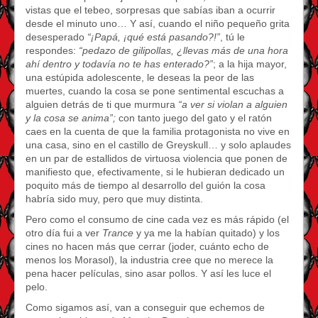
vistas que el tebeo, sorpresas que sabías iban a ocurrir
desde el minuto uno… Y así, cuando el niño pequeño grita
desesperado
“¡Papá, ¡qué está pasando?!”
, tú le
respondes:
“pedazo de gilipollas, ¿llevas más de una hora
ahí dentro y todavía no te has enterado?”
; a la hija mayor,
una estúpida adolescente, le deseas la peor de las
muertes, cuando la cosa se pone sentimental escuchas a
alguien detrás de ti que murmura
“a ver si violan a alguien
y la cosa se anima”;
con tanto juego del gato y el ratón
caes en la cuenta de que la familia protagonista no vive en
una casa, sino en el castillo de Greyskull… y solo aplaudes
en un par de estallidos de virtuosa violencia que ponen de
manifiesto que, efectivamente, si le hubieran dedicado un
poquito más de tiempo al desarrollo del guión la cosa
habría sido muy, pero que muy distinta.
Pero como el consumo de cine cada vez es más rápido (el
otro día fui a ver
Trance
y ya me la habían quitado) y los
cines no hacen más que cerrar (joder, cuánto echo de
menos los Morasol), la industria cree que no merece la
pena hacer películas, sino asar pollos. Y así les luce el
pelo.
Como sigamos así, van a conseguir que echemos de