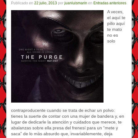
Publicado en
22 julio, 2013
por
juanluismarin
en
Entradas anteriores
A veces,
el aquí te
pillo aquí
te mato
no es
solo
contraproducente cuando se trata de echar un polvo:
tienes la suerte de contar con una mujer de bandera y, en
lugar de dedicarle la atención y cuidados que merece, te
abalanzas sobre ella presa del frenesí para un “mete y
saca” de lo más absurdo que, invariablemente, deja