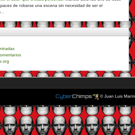
apaces de robarse una escena sin necesidad de ser el
...
ntradas
omentarios
s.org
© Juan Luis Marín