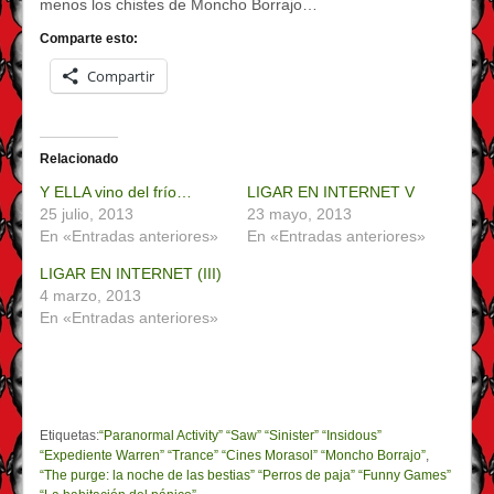
menos los chistes de Moncho Borrajo…
Comparte esto:
Compartir
Relacionado
Y ELLA vino del frío…
LIGAR EN INTERNET V
25 julio, 2013
23 mayo, 2013
En «Entradas anteriores»
En «Entradas anteriores»
LIGAR EN INTERNET (III)
4 marzo, 2013
En «Entradas anteriores»
Etiquetas:
“Paranormal Activity” “Saw” “Sinister” “Insidous”
“Expediente Warren” “Trance” “Cines Morasol” “Moncho Borrajo”
,
“The purge: la noche de las bestias” “Perros de paja” “Funny Games”