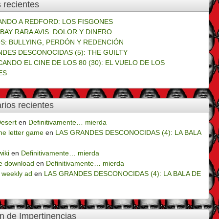
 recientes
NDO A REDFORD: LOS FISGONES
BAY RARA AVIS: DOLOR Y DINERO
S: BULLYING, PERDÓN Y REDENCIÓN
NDES DESCONOCIDAS (5): THE GUILTY
CANDO EL CINE DE LOS 80 (30): EL VUELO DE LOS
ES
ios recientes
esert
en
Definitivamente… mierda
e letter game
en
LAS GRANDES DESCONOCIDAS (4): LA BALA
wiki
en
Definitivamente… mierda
e download
en
Definitivamente… mierda
 weekly ad
en
LAS GRANDES DESCONOCIDAS (4): LA BALA DE
n de Impertinencias