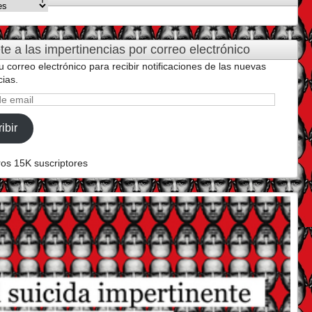
cias
te a las impertinencias por correo electrónico
u correo electrónico para recibir notificaciones de las nuevas
cias.
ibir
ros 15K suscriptores