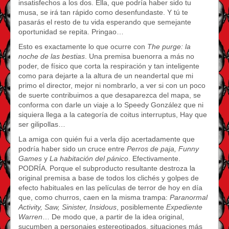
insatisfechos a los dos. Ella, que podría haber sido tu
musa, se irá tan rápido como desenfundaste. Y tú te
pasarás el resto de tu vida esperando que semejante
oportunidad se repita. Pringao…
Esto es exactamente lo que ocurre con
The purge: la
noche de las bestias
. Una premisa buenorra a más no
poder, de físico que corta la respiración y tan inteligente
como para dejarte a la altura de un neandertal que mi
primo el director, mejor ni nombrarlo, a ver si con un poco
de suerte contribuimos a que desaparezca del mapa, se
conforma con darle un viaje a lo Speedy González que ni
siquiera llega a la categoría de coitus interruptus, Hay que
ser gilipollas…
La amiga con quién fui a verla dijo acertadamente que
podría haber sido un cruce entre
Perros de paja, Funny
Games
y
La habitación del pánico
. Efectivamente.
PODRÍA. Porque el subproducto resultante destroza la
original premisa a base de todos los clichés y golpes de
efecto habituales en las películas de terror de hoy en día
que, como churros, caen en la misma trampa:
Paranormal
Activity, Saw, Sinister, Insidous
, posiblemente
Expediente
Warren
… De modo que, a partir de la idea original,
sucumben a personajes estereotipados, situaciones más