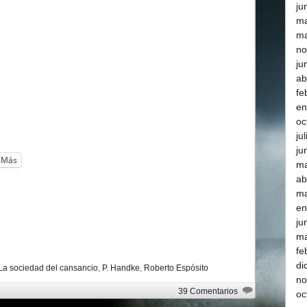
ju
m
ma
no
ju
ab
fe
en
oc
ju
ju
Más
m
ab
ma
en
ju
ma
fe
di
La sociedad del cansancio
,
P. Handke
,
Roberto Espósito
no
39 Comentarios
oc