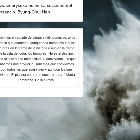
w.amorysexo.es
en
La sociedad del
nsancio. Byung-Chul Han
Vivimos en estado de alerta, sintiéndonos parte de
odo lo que acontece, aunque sea como minúsculos
ctores en la trama de la historia y aun en la trama
e la vida de todos los hombres. No es el destino,
no simplemente comunidad -la convivencia- lo que
abemos nos envuelve: sabemos que convivimos
con todos los que aquí viven y aun con los que
ivieron. El planeta entero en nuestra casa. " María
Zambrano. De la aurora.