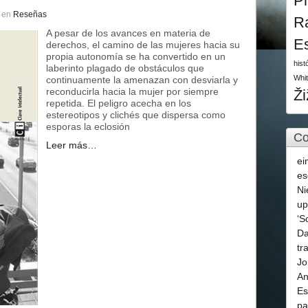
P
en
Reseñas
R
A pesar de los avances en materia de
E
derechos, el camino de las mujeres hacia su
propia autonomía se ha convertido en un
hist
laberinto plagado de obstáculos que
Whi
continuamente la amenazan con desviarla y
reconducirla hacia la mujer por siempre
Ž
repetida. El peligro acecha en los
estereotipos y clichés que dispersa como
esporas la eclosión
Co
Leer más…
ei
es
Ni
u
‘S
Da
tr
Jo
An
Es
pa