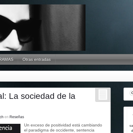
RAMAS
Otras entradas
ual: La sociedad de la
ch
en
Reseñas
Un exceso de positividad está cambiando
sa
el paradigma de occidente, sentencia
d