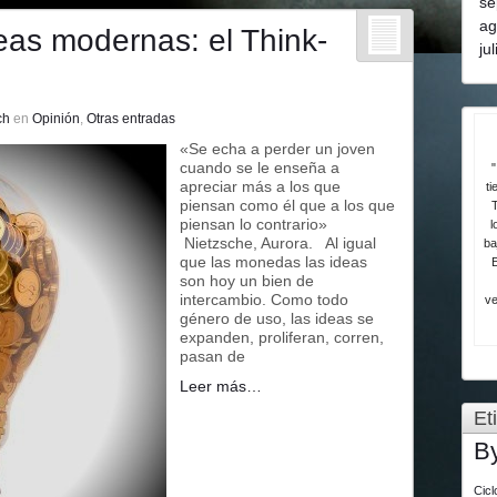
se
ag
eas modernas: el Think-
ju
ch
en
Opinión
,
Otras entradas
«Se echa a perder un joven
cuando se le enseña a
"
apreciar más a los que
ti
piensan como él que a los que
T
piensan lo contrario»
l
Nietzsche, Aurora. Al igual
ba
que las monedas las ideas
son hoy un bien de
intercambio. Como todo
ve
género de uso, las ideas se
expanden, proliferan, corren,
pasan de
Leer más…
Et
B
Cic