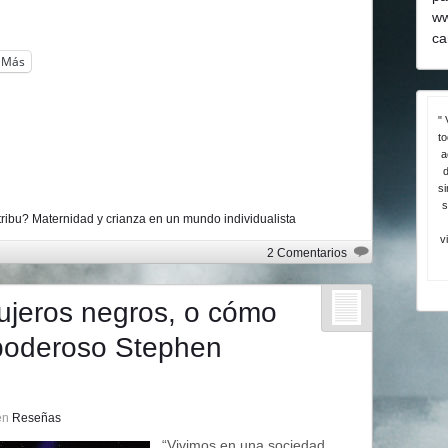
ww
ca
Más
" 
t
a
d
si
s
ribu? Maternidad y crianza en un mundo individualista
v
2 Comentarios
gujeros negros, o cómo
opoderoso Stephen
en
Reseñas
“Vivimos en una sociedad