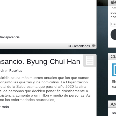
el
Int
sus
not
Dir
de
cor
 transparencia
ele
13 Comentarios
Cu
nsancio. Byung-Chul Han
rch
en
Reseñas
suicidio causa más muertes anuales que las que suman
Sh
onjunto las guerras y los homicidios. La Organización
ial de la Salud estima que para el año 2020 la cifra
tr
al de personas que deciden poner fin drásticamente a
existencia aumente a un millón y medio de personas. Así
mo las enfermedades neuronales,
Ar
r más…
no