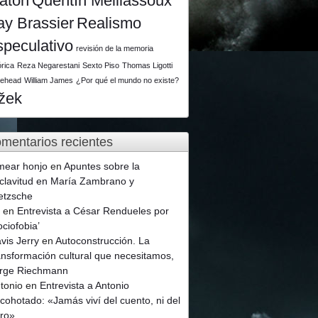
latón
Quentín Meillassoux
ay Brassier
Realismo
speculativo
revisión de la memoria
órica
Reza Negarestani
Sexto Piso
Thomas Ligotti
tehead
William James
¿Por qué el mundo no existe?
ižek
mentarios recientes
mear honjo
en
Apuntes sobre la
clavitud en María Zambrano y
etzsche
p
en
Entrevista a César Rendueles por
ociofobia’
vis Jerry
en
Autoconstrucción. La
ansformación cultural que necesitamos,
rge Riechmann
tonio
en
Entrevista a Antonio
cohotado: «Jamás viví del cuento, ni del
ro»