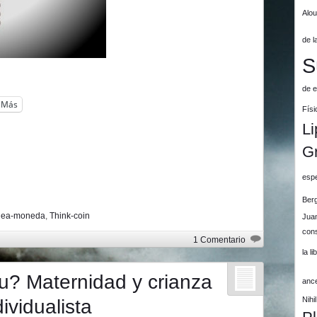
Alo
de l
S
de e
Más
Físi
Li
G
espe
Ber
dea-moneda
,
Think-coin
Jua
cons
1 Comentario
la l
u? Maternidad y crianza
anc
Nih
ividualista