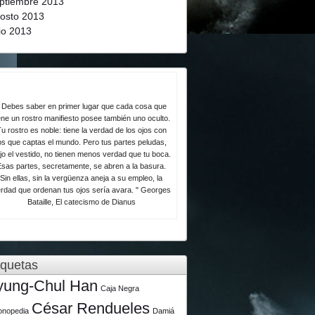
ptiembre 2013
osto 2013
lio 2013
 Debes saber en primer lugar que cada cosa que
ene un rostro manifiesto posee también uno oculto.
u rostro es noble: tiene la verdad de los ojos con
os que captas el mundo. Pero tus partes peludas,
jo el vestido, no tienen menos verdad que tu boca.
Esas partes, secretamente, se abren a la basura.
Sin ellas, sin la vergüenza aneja a su empleo, la
rdad que ordenan tus ojos sería avara. " Georges
Bataille, El catecismo de Dianus
iquetas
yung-Chul Han
Caja Negra
César Rendueles
lonopedia
Damiá