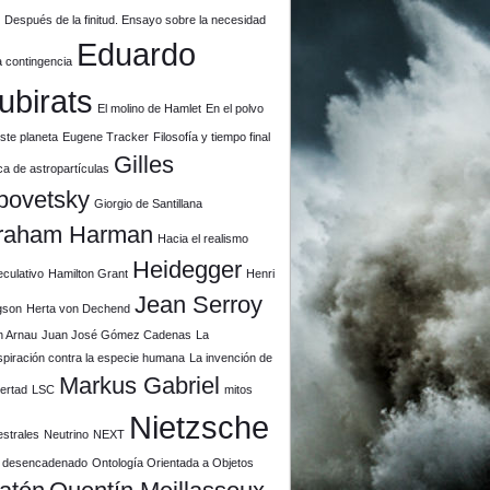
u
Después de la finitud. Ensayo sobre la necesidad
Eduardo
a contingencia
ubirats
El molino de Hamlet
En el polvo
ste planeta
Eugene Tracker
Filosofía y tiempo final
Gilles
ca de astropartículas
povetsky
Giorgio de Santillana
raham Harman
Hacia el realismo
Heidegger
culativo
Hamilton Grant
Henri
Jean Serroy
gson
Herta von Dechend
n Arnau
Juan José Gómez Cadenas
La
piración contra la especie humana
La invención de
Markus Gabriel
ibertad
LSC
mitos
Nietzsche
estrales
Neutrino
NEXT
il desencadenado
Ontología Orientada a Objetos