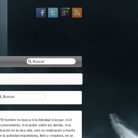
"El hombre no busca ni la felicidad ni la paz, ni el
conocimiento, ni el poder sobre los demás, ni la
lvación en la otra vida, sino su realización a través
e la actividad espontánea, libre y creadora, en un