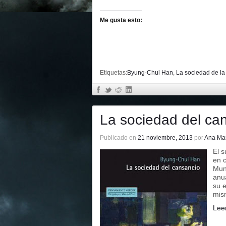
Me gusta esto:
Etiquetas:
Byung-Chul Han
,
La sociedad de la
La sociedad del ca
Publicado en
21 noviembre, 2013
por
Ana Ma
El 
en c
Mund
anu
su 
mis
Lee