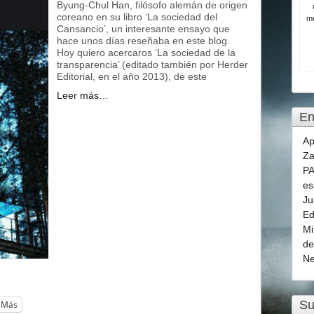
Byung-Chul Han, filósofo alemán de origen
coreano en su libro ‘La sociedad del
me
Cansancio’, un interesante ensayo que
hace unos días reseñaba en este blog.
Hoy quiero acercaros ‘La sociedad de la
transparencia’ (editado también por Herder
Editorial, en el año 2013), de este
Leer más…
En
Ap
Za
PA
es
Ju
Ed
Mi
de
Ne
Su
Más