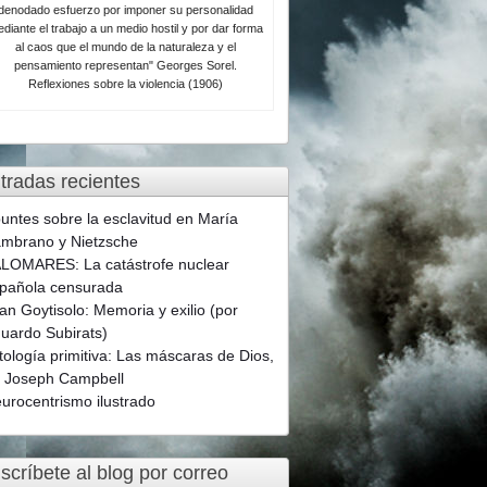
denodado esfuerzo por imponer su personalidad
diante el trabajo a un medio hostil y por dar forma
al caos que el mundo de la naturaleza y el
pensamiento representan" Georges Sorel.
Reflexiones sobre la violencia (1906)
tradas recientes
untes sobre la esclavitud en María
mbrano y Nietzsche
LOMARES: La catástrofe nuclear
pañola censurada
an Goytisolo: Memoria y exilio (por
uardo Subirats)
tología primitiva: Las máscaras de Dios,
 Joseph Campbell
urocentrismo ilustrado
scríbete al blog por correo