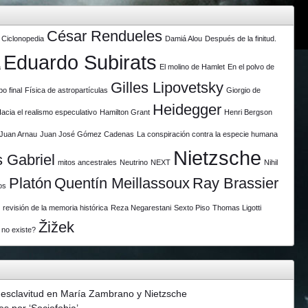
César Rendueles
Ciclonopedia
Damiá Alou
Después de la finitud.
Eduardo Subirats
a
El molino de Hamlet
En el polvo de
Gilles Lipovetsky
po final
Física de astropartículas
Giorgio de
Heidegger
acia el realismo especulativo
Hamilton Grant
Henri Bergson
Juan Arnau
Juan José Gómez Cadenas
La conspiración contra la especie humana
Nietzsche
 Gabriel
mitos ancestrales
Neutrino
NEXT
Nihil
Platón
Quentín Meillassoux
Ray Brassier
os
revisión de la memoria histórica
Reza Negarestani
Sexto Piso
Thomas Ligotti
Žižek
 no existe?
 esclavitud en María Zambrano y Nietzsche
s por ‘Sociofobia’