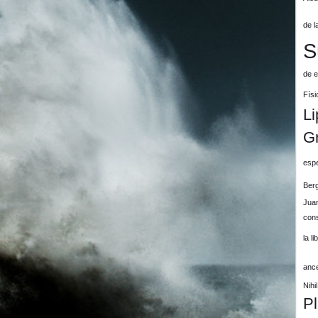
de l
S
de e
Físi
Li
G
espe
Ber
Jua
cons
la l
anc
Nih
P