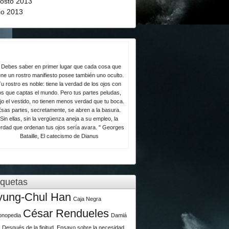
osto 2013
lio 2013
 Debes saber en primer lugar que cada cosa que
ene un rostro manifiesto posee también uno oculto.
u rostro es noble: tiene la verdad de los ojos con
os que captas el mundo. Pero tus partes peludas,
jo el vestido, no tienen menos verdad que tu boca.
Esas partes, secretamente, se abren a la basura.
Sin ellas, sin la vergüenza aneja a su empleo, la
rdad que ordenan tus ojos sería avara. " Georges
Bataille, El catecismo de Dianus
iquetas
yung-Chul Han
Caja Negra
César Rendueles
lonopedia
Damiá
u
Después de la finitud. Ensayo sobre la necesidad