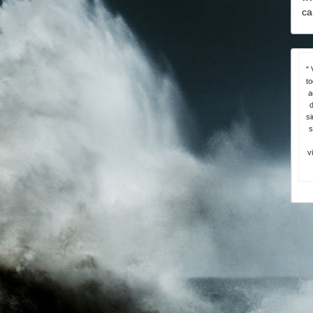
ca
" 
t
a
d
si
s
v