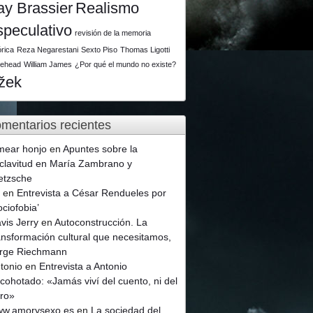
ay Brassier
Realismo
speculativo
revisión de la memoria
órica
Reza Negarestani
Sexto Piso
Thomas Ligotti
tehead
William James
¿Por qué el mundo no existe?
ižek
mentarios recientes
mear honjo
en
Apuntes sobre la
clavitud en María Zambrano y
etzsche
p
en
Entrevista a César Rendueles por
ociofobia’
vis Jerry
en
Autoconstrucción. La
ansformación cultural que necesitamos,
rge Riechmann
tonio
en
Entrevista a Antonio
cohotado: «Jamás viví del cuento, ni del
ro»
w.amorysexo.es
en
La sociedad del