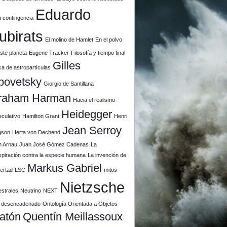
Eduardo
a contingencia
ubirats
El molino de Hamlet
En el polvo
ste planeta
Eugene Tracker
Filosofía y tiempo final
Gilles
ca de astropartículas
povetsky
Giorgio de Santillana
raham Harman
Hacia el realismo
Heidegger
culativo
Hamilton Grant
Henri
Jean Serroy
gson
Herta von Dechend
n Arnau
Juan José Gómez Cadenas
La
piración contra la especie humana
La invención de
Markus Gabriel
ibertad
LSC
mitos
Nietzsche
estrales
Neutrino
NEXT
il desencadenado
Ontología Orientada a Objetos
latón
Quentín Meillassoux