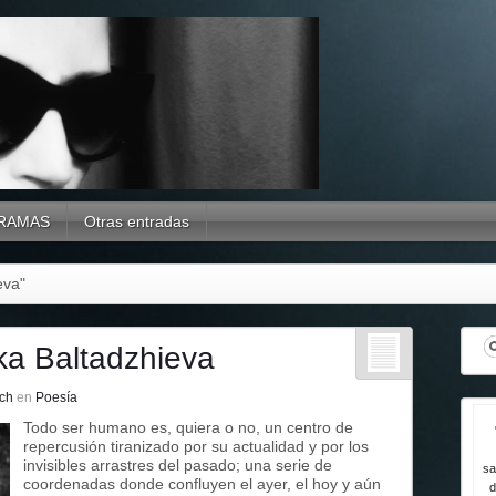
RAMAS
Otras entradas
eva"
vka Baltadzhieva
ch
en
Poesía
Todo ser humano es, quiera o no, un centro de
repercusión tiranizado por su actualidad y por los
invisibles arrastres del pasado; una serie de
sa
coordenadas donde confluyen el ayer, el hoy y aún
d