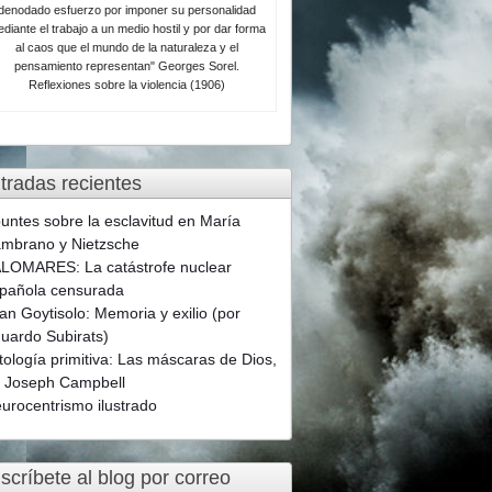
denodado esfuerzo por imponer su personalidad
diante el trabajo a un medio hostil y por dar forma
al caos que el mundo de la naturaleza y el
pensamiento representan" Georges Sorel.
Reflexiones sobre la violencia (1906)
tradas recientes
untes sobre la esclavitud en María
mbrano y Nietzsche
LOMARES: La catástrofe nuclear
pañola censurada
an Goytisolo: Memoria y exilio (por
uardo Subirats)
tología primitiva: Las máscaras de Dios,
 Joseph Campbell
urocentrismo ilustrado
scríbete al blog por correo