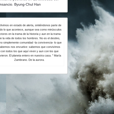
nsancio. Byung-Chul Han
Vivimos en estado de alerta, sintiéndonos parte de
odo lo que acontece, aunque sea como minúsculos
ctores en la trama de la historia y aun en la trama
e la vida de todos los hombres. No es el destino,
no simplemente comunidad -la convivencia- lo que
abemos nos envuelve: sabemos que convivimos
con todos los que aquí viven y aun con los que
ivieron. El planeta entero en nuestra casa. " María
Zambrano. De la aurora.