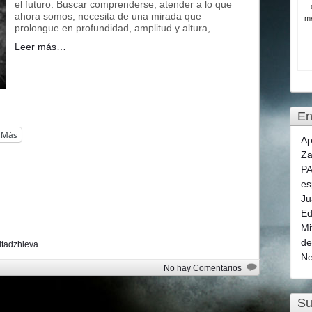
el futuro. Buscar comprenderse, atender a lo que
ahora somos, necesita de una mirada que
me
prolongue en profundidad, amplitud y altura,
Leer más…
En
Más
Ap
Za
PA
es
Ju
Ed
Mi
de
ltadzhieva
Ne
No hay Comentarios
Su