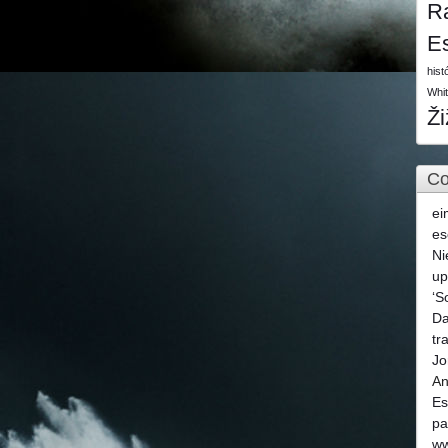
R
E
hist
Whi
Ž
Co
ei
es
Ni
u
‘S
Da
tr
Jo
An
Es
pa
ww