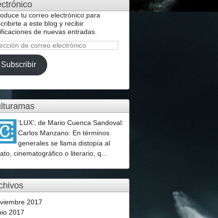
ectrónico
roduce tu correo electrónico para
cribirte a este blog y recibir
ificaciones de nuevas entradas.
ección
reo
Subscribir
ctrónico
lturamas
‘LUX’, de Mario Cuenca Sandoval
:
Carlos Manzano. En términos
generales se llama distopía al
lato, cinematográfico o literario, q...
chivos
viembre 2017
nio 2017