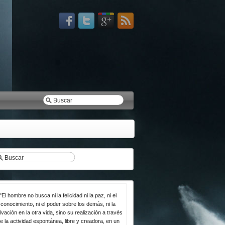
"El hombre no busca ni la felicidad ni la paz, ni el
conocimiento, ni el poder sobre los demás, ni la
lvación en la otra vida, sino su realización a través
e la actividad espontánea, libre y creadora, en un