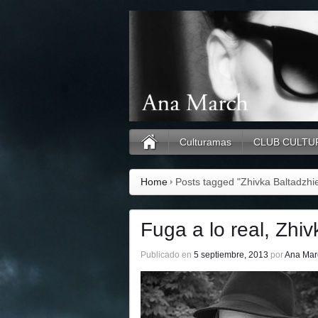
Culturamas
CLUB CULTU
Home
Posts tagged "Zhivka Baltadzhi
Fuga a lo real, Zhi
Publicado en
5 septiembre, 2013
por
Ana Mar