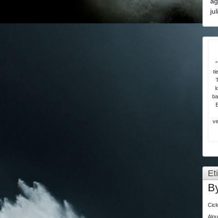
ag
ju
"
ti
T
l
ba
ve
Et
B
Cic
Alo