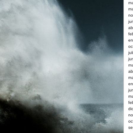
m
ma
no
ju
ab
fe
en
oc
ju
ju
m
ab
ma
en
ju
ma
fe
di
no
oc
se