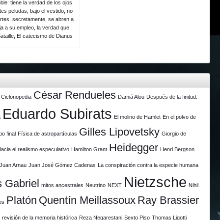
le: tiene la verdad de los ojos
es peludas, bajo el vestido, no
rtes, secretamente, se abren a
eja a su empleo, la verdad que
ataille, El catecismo de Dianus
César Rendueles
Ciclonopedia
Damiá Alou
Después de la finitud.
Eduardo Subirats
a
El molino de Hamlet
En el polvo de
Gilles Lipovetsky
po final
Física de astropartículas
Giorgio de
Heidegger
acia el realismo especulativo
Hamilton Grant
Henri Bergson
Juan Arnau
Juan José Gómez Cadenas
La conspiración contra la especie humana
Nietzsche
 Gabriel
mitos ancestrales
Neutrino
NEXT
Nihil
Platón
Quentín Meillassoux
Ray Brassier
os
revisión de la memoria histórica
Reza Negarestani
Sexto Piso
Thomas Ligotti