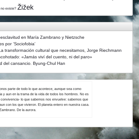
Žižek
 no existe?
 esclavitud en María Zambrano y Nietzsche
s por ‘Sociofobia’
La transformación cultural que necesitamos, Jorge Riechmann
scohotado: «Jamás viví del cuento, ni del paro»
d del cansancio. Byung-Chul Han
ndonos parte de todo lo que acontece, aunque sea como
ia y aun en la trama de la vida de todos los hombres. No es
la convivencia- lo que sabemos nos envuelve: sabemos que
un con los que vivieron. El planeta entero en nuestra casa.
 Zambrano. De la aurora.