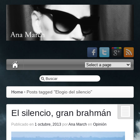
Home
Posts tagged "Elogio del silencio"
El silencio, gran brahmán
Publicado en
1 octubre, 2013
por
Ana March
en
Opinión