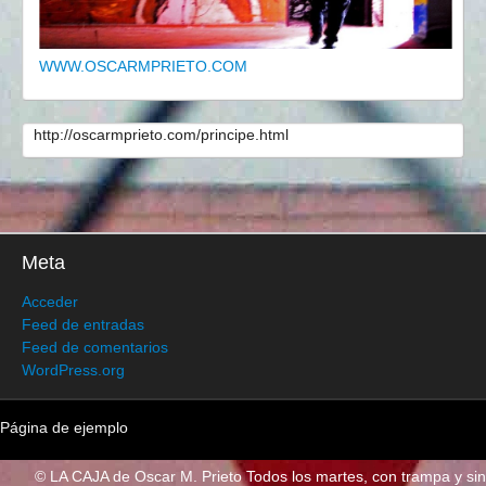
WWW.OSCARMPRIETO.COM
http://oscarmprieto.com/principe.html
Meta
Acceder
Feed de entradas
Feed de comentarios
WordPress.org
Página de ejemplo
© LA CAJA de Oscar M. Prieto Todos los martes, con trampa y sin