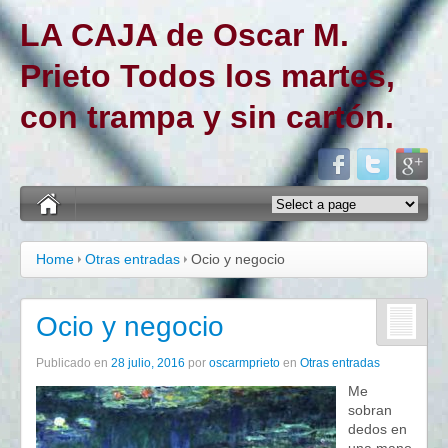
LA CAJA de Oscar M.
Prieto Todos los martes,
con trampa y sin cartón.
Home
Otras entradas
Ocio y negocio
Ocio y negocio
Publicado en
28 julio, 2016
por
oscarmprieto
en
Otras entradas
Me
sobran
dedos en