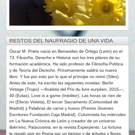
RESTOS DEL NAUFRAGIO DE UNA VIDA
Óscar M. Prieto nació en Benavides de Órbigo (León) en el
73. Filosofía, Derecho e Historia son los tres pilares de su
formación académica. Ha sido profesor de Filosofía Política
y de Teoría del Derecho. Próximamente saldrá su nuevo
libro: Y fue por esto por lo que el príncipe no reinó (Sílex).
Antes de este, ha escrito las siguientes novelas: Berlín
Vintage (Tropo) —finalista del Prix du livre eurpèen, 2015—,
40 (Eolas), Love is a game (Inéditor), Las horas se ríen de
mí (Efecto Violeta), El tercer Sacramento (Comunidad de
Madrid) y Palabras de carne y hueso (Premio Jóvenes
Escritores Fundación Caja Madrid). Columnista los miércoles
en La Nueva Crónica de León y creador de un universo
libérrimo, Patacosmia, en la revista Experpento. La fortuna
le regaló vivir en Roma por un tiempo y de árboles y flores