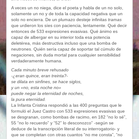
A veces un no niega, dice el poeta y habla de un no solo,
solamente un no y de toda la capacidad negativa que un
solo no encierra. De un plumazo desteje infinitas
tramas
que urdieron los síes con paciencia, lentamente. Qué decir
entonces de 533 expresiones evasivas. Qué ánimo es
capaz de albergar en su interior toda esa potencia
deletérea, más destructiva incluso que una bomba de
neutrones. Quién sería capaz de soportar tal cúmulo de
negaciones, sin duda mortal para cualquier sensibilidad
verdaderamente humana.
Cada minuto breve rehusado
-¿eran quince, eran treinta?-
se dilata en sinfines, se hace siglos,
y un «no, esta noche no»
puede negar la eternidad de noches,
la pura eternidad.
La Infanta Cristina respondió a las 400 preguntas que le
formuló el Juez Castro con 533 expresiones evasivas que
se desgranan, como bombas de racimo, en 182 “no lo sé”,
55 “no lo recuerdo” y “52” lo desconozco” -según se
deduce de la transcripción literal de su interrogatorio- y
que se completan con otras cuantos “no me consta”, “no