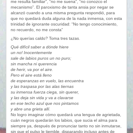
me resulta familiar”, “no me suena”, “no conozco el
mecanismo”. El paroxismo de tanta ansia por negar se
alcanzó cuando a una misma pregunta respondió, para
que no quedará duda alguna de la nada inmensa, con esta
trinidad de ignorante oscuridad: “No tengo conocimiento,
no recuerdo, no me consta”
¿No querías caldo? Toma tres tazas.
Qué difícil saber a dónde hiere
un no! Inocentemente
sale de labios puros un no puro;
sin mancha ni querencia
de herir, va por el aire.
Pero el aire está lleno
de esperanzas en vuelo, las encuentra
y las traspasa por las alas tiernas
su inmensa fuerza ciega, sin querer,
y las deja sin vida y va a clavarse
en ese techo azul que nos pintamos
y abre una grieta allí.
No logro imaginar cómo quedará una lengua de agrietada,
cuán negros quedarán los labios, que sucia el alma para
siempre ya, después de pronunciar tanto no sin inmutarse,
sin que el pulso le tiemble, disparando incluso antes de