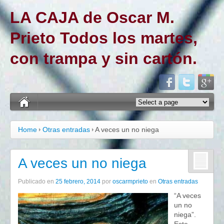
LA CAJA de Oscar M.
Prieto Todos los martes,
con trampa y sin cartón.
Home
Otras entradas
A veces un no niega
A veces un no niega
Publicado en
25 febrero, 2014
por
oscarmprieto
en
Otras entradas
“A veces
un no
niega”.