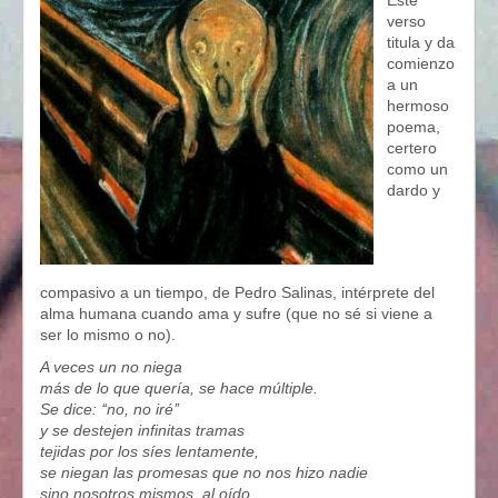
Este
verso
titula y da
comienzo
a un
hermoso
poema,
certero
como un
dardo y
compasivo a un tiempo, de Pedro Salinas, intérprete del
alma humana cuando ama y sufre (que no sé si viene a
ser lo mismo o no).
A veces un no niega
más de lo que quería, se hace múltiple.
Se dice: ‘‘no, no iré’’
y se destejen infinitas tramas
tejidas por los síes lentamente,
se niegan las promesas que no nos hizo nadie
sino nosotros mismos, al oído.