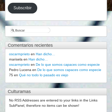
de
correo
Subscribir
electrónico
Comentarios recientes
oscarmprieto
en
Han dicho…
marisela
en
Han dicho…
oscarmprieto
en
De lo que somos capaces como especie
Pedro Lucena
en
De lo que somos capaces como especie
75
en
Qué no todo lo pasado es viejo
Culturamas
No RSS Addresses are entered to your links in the Links
SubPanel, therefore no items can be shown!