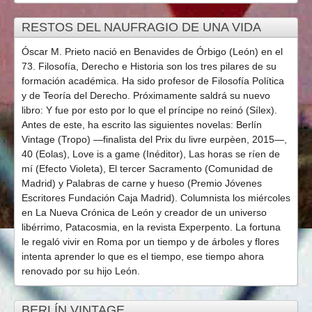
RESTOS DEL NAUFRAGIO DE UNA VIDA
Óscar M. Prieto nació en Benavides de Órbigo (León) en el
73. Filosofía, Derecho e Historia son los tres pilares de su
formación académica. Ha sido profesor de Filosofía Política
y de Teoría del Derecho. Próximamente saldrá su nuevo
libro: Y fue por esto por lo que el príncipe no reinó (Sílex).
Antes de este, ha escrito las siguientes novelas: Berlín
Vintage (Tropo) —finalista del Prix du livre eurpèen, 2015—,
40 (Eolas), Love is a game (Inéditor), Las horas se ríen de
mí (Efecto Violeta), El tercer Sacramento (Comunidad de
Madrid) y Palabras de carne y hueso (Premio Jóvenes
Escritores Fundación Caja Madrid). Columnista los miércoles
en La Nueva Crónica de León y creador de un universo
libérrimo, Patacosmia, en la revista Experpento. La fortuna
le regaló vivir en Roma por un tiempo y de árboles y flores
intenta aprender lo que es el tiempo, ese tiempo ahora
renovado por su hijo León.
BERLÍN VINTAGE