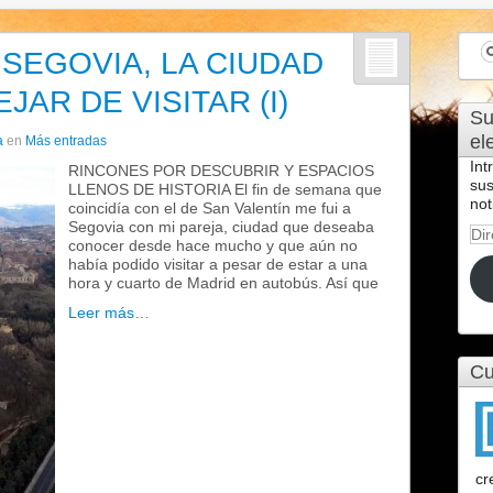
SEGOVIA, LA CIUDAD
AR DE VISITAR (I)
Su
el
a
en
Más entradas
Int
RINCONES POR DESCUBRIR Y ESPACIOS
sus
LLENOS DE HISTORIA El fin de semana que
not
coincidía con el de San Valentín me fui a
Segovia con mi pareja, ciudad que deseaba
Dir
conocer desde hace mucho y que aún no
de
había podido visitar a pesar de estar a una
cor
hora y cuarto de Madrid en autobús. Así que
ele
Leer más…
Cu
cr