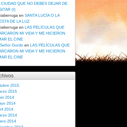
A CIUDAD QUE NO DEBES DEJAR DE
SITAR (I)
ciaberruga
en
SANTA LUCÍA O LA
ESTA DE LA LUZ
ciaberruga
en
LAS PELÍCULAS QUE
ARCARON MI VIDA Y ME HICIERON
MAR EL CINE
 Señor Gordo
en
LAS PELÍCULAS QUE
ARCARON MI VIDA Y ME HICIERON
MAR EL CINE
chivos
tubre 2015
rzo 2015
nio 2014
ayo 2014
ril 2014
rzo 2014
ero 2014