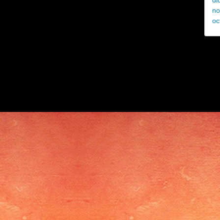
di
no
oc