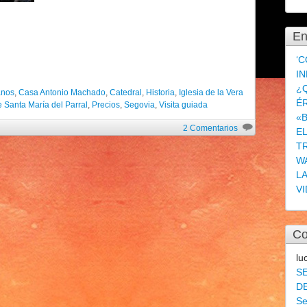
En
‘C
IN
¿Q
anos
,
Casa Antonio Machado
,
Catedral
,
Historia
,
Iglesia de la Vera
É
 Santa María del Parral
,
Precios
,
Segovia
,
Visita guiada
«
2 Comentarios
E
T
W
L
VI
Co
lu
S
DE
Se