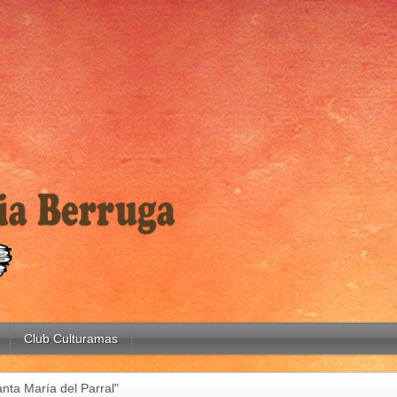
Club Culturamas
nta María del Parral"