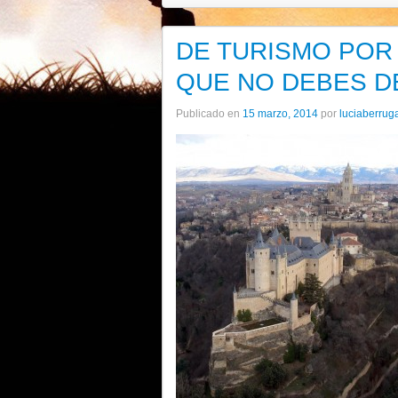
DE TURISMO POR 
QUE NO DEBES DEJ
Publicado en
15 marzo, 2014
por
luciaberrug