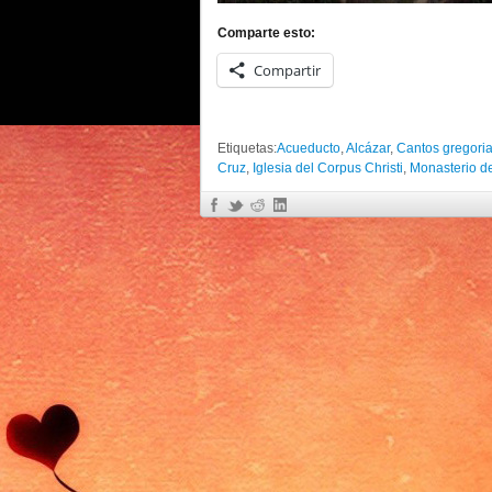
Comparte esto:
Compartir
Etiquetas:
Acueducto
,
Alcázar
,
Cantos gregori
Cruz
,
Iglesia del Corpus Christi
,
Monasterio de