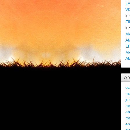
L
VI
lu
FI
lu
M
A
El
M
A
Ar
oc
ma
ju
m
ab
ma
en