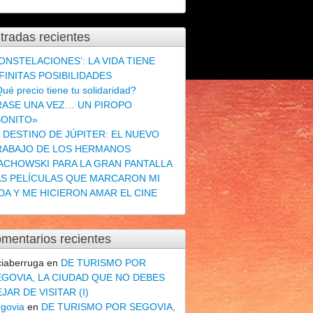
tradas recientes
ONSTELACIONES’: LA VIDA TIENE
FINITAS POSIBILIDADES
ué precio tiene tu solidaridad?
RASE UNA VEZ… UN PIROPO
BONITO»
L DESTINO DE JÚPITER: EL NUEVO
RABAJO DE LOS HERMANOS
ACHOWSKI PARA LA GRAN PANTALLA
AS PELÍCULAS QUE MARCARON MI
DA Y ME HICIERON AMAR EL CINE
mentarios recientes
ciaberruga
en
DE TURISMO POR
EGOVIA, LA CIUDAD QUE NO DEBES
JAR DE VISITAR (I)
govia
en
DE TURISMO POR SEGOVIA,