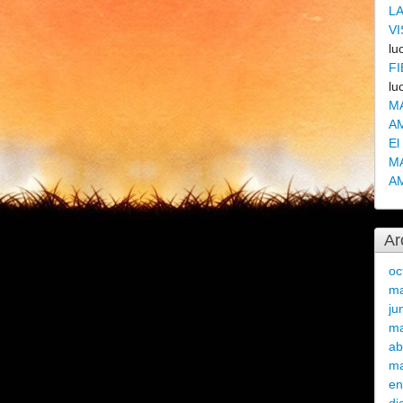
L
VI
lu
FI
lu
M
A
El
M
A
Ar
oc
ma
ju
m
ab
ma
en