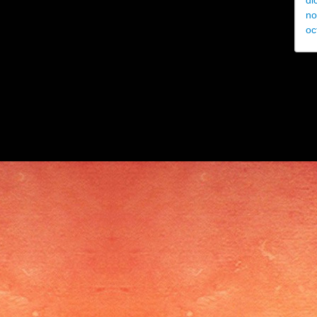
di
no
oc