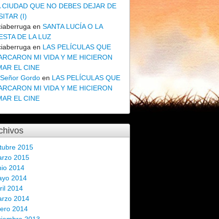
A CIUDAD QUE NO DEBES DEJAR DE
SITAR (I)
ciaberruga
en
SANTA LUCÍA O LA
ESTA DE LA LUZ
ciaberruga
en
LAS PELÍCULAS QUE
ARCARON MI VIDA Y ME HICIERON
MAR EL CINE
 Señor Gordo
en
LAS PELÍCULAS QUE
ARCARON MI VIDA Y ME HICIERON
MAR EL CINE
chivos
tubre 2015
rzo 2015
nio 2014
ayo 2014
ril 2014
rzo 2014
ero 2014