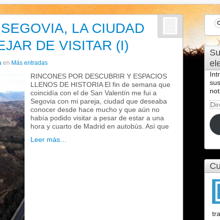
SEGOVIA, LA CIUDAD
AR DE VISITAR (I)
Su
el
a
en
Más entradas
Int
RINCONES POR DESCUBRIR Y ESPACIOS
sus
LLENOS DE HISTORIA El fin de semana que
not
coincidía con el de San Valentín me fui a
Segovia con mi pareja, ciudad que deseaba
Dir
conocer desde hace mucho y que aún no
de
había podido visitar a pesar de estar a una
cor
hora y cuarto de Madrid en autobús. Así que
ele
Leer más…
Cu
tr