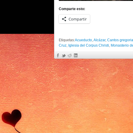
Comparte esto:
Compartir
Etiquetas:
Acueducto
,
Alcázar
,
Cantos gregori
Cruz
,
Iglesia del Corpus Christi
,
Monasterio de