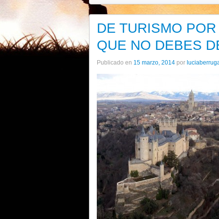
DE TURISMO POR 
QUE NO DEBES DEJ
Publicado en
15 marzo, 2014
por
luciaberrug