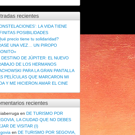
tradas recientes
ONSTELACIONES’: LA VIDA TIENE
FINITAS POSIBILIDADES
ué precio tiene tu solidaridad?
RASE UNA VEZ… UN PIROPO
BONITO»
L DESTINO DE JÚPITER: EL NUEVO
RABAJO DE LOS HERMANOS
ACHOWSKI PARA LA GRAN PANTALLA
AS PELÍCULAS QUE MARCARON MI
DA Y ME HICIERON AMAR EL CINE
mentarios recientes
ciaberruga
en
DE TURISMO POR
EGOVIA, LA CIUDAD QUE NO DEBES
JAR DE VISITAR (I)
govia
en
DE TURISMO POR SEGOVIA,