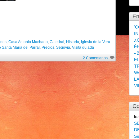
En
‘C
IN
¿Q
anos
,
Casa Antonio Machado
,
Catedral
,
Historia
,
Iglesia de la Vera
É
 Santa María del Parral
,
Precios
,
Segovia
,
Visita guiada
«
2 Comentarios
E
T
W
L
VI
Co
lu
S
DE
Se