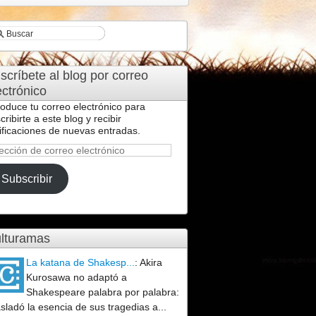
scríbete al blog por correo
ectrónico
roduce tu correo electrónico para
cribirte a este blog y recibir
ificaciones de nuevas entradas.
ección
reo
Subscribir
ctrónico
lturamas
La katana de Shakesp...
:
Akira
Kurosawa no adaptó a
Shakespeare palabra por palabra:
asladó la esencia de sus tragedias a...