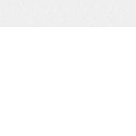
Widgets del Pié
To customize this widget area login to your admin account, go to
Appearance, then Widgets and drag new widgets into Footer
Widgets
Entradas recientes
Así nació América
La transformación de África, descrita con una parábola
Gustave Flaubert, en todos sus estados
El heroísmo, según Philip Roth
Archivos
marzo 2014
enero 2014