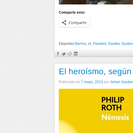
Comparte esto:
Compartir
Etiquetas:
Barnes
,
el
,
Flaubert
,
Gautier
,
Gustav
El heroísmo, según 
Publicado en
7 mayo, 2013
por
Johari Gauti