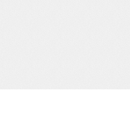
Widgets del Pié
E
To customize this widget area
A
login to your admin account, go
L
to Appearance, then Widgets and
d
drag new widgets into Footer
G