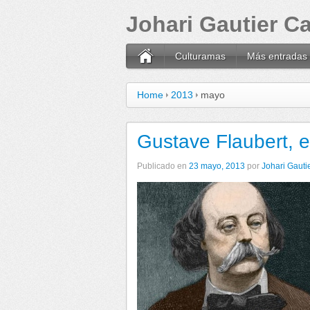
Johari Gautier 
Culturamas
Más entradas
Home
2013
mayo
Gustave Flaubert, 
Publicado en
23 mayo, 2013
por
Johari Gaut