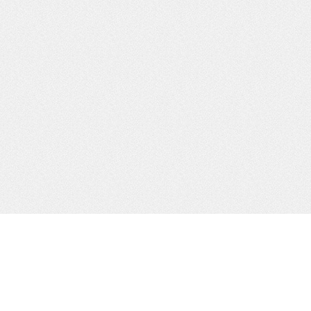
ntradas recientes
Archivos
sí nació América
marzo 2014
a transformación de África,
enero 2014
escrita con una parábola
mayo 2013
ustave Flaubert, en todos sus