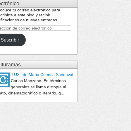
ectrónico
roduce tu correo electrónico para
cribirte a este blog y recibir
ificaciones de nuevas entradas.
ección
reo
Suscribir
ctrónico
lturamas
‘LUX’, de Mario Cuenca Sandoval
:
Carlos Manzano. En términos
generales se llama distopía al
lato, cinematográfico o literario, q...