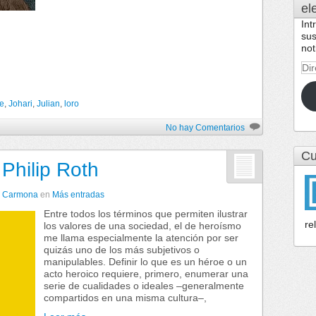
el
Int
sus
not
Dir
de
cor
e
,
Johari
,
Julian
,
loro
ele
No hay Comentarios
Cu
Philip Roth
er Carmona
en
Más entradas
Entre todos los términos que permiten ilustrar
re
los valores de una sociedad, el de heroísmo
me llama especialmente la atención por ser
quizás uno de los más subjetivos o
manipulables. Definir lo que es un héroe o un
acto heroico requiere, primero, enumerar una
serie de cualidades o ideales –generalmente
compartidos en una misma cultura–,