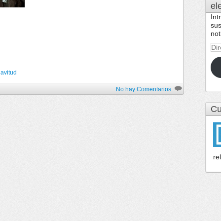
el
Int
sus
not
Dir
de
cor
lavitud
ele
No hay Comentarios
Cu
re