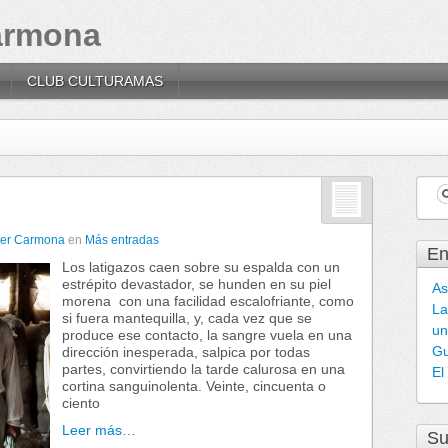
Carmona
CLUB CULTURAMAS
ier Carmona
en
Más entradas
En
Los latigazos caen sobre su espalda con un
estrépito devastador, se hunden en su piel
As
morena con una facilidad escalofriante, como
La
si fuera mantequilla, y, cada vez que se
un
produce ese contacto, la sangre vuela en una
Gu
dirección inesperada, salpica por todas
partes, convirtiendo la tarde calurosa en una
El
cortina sanguinolenta. Veinte, cincuenta o
ciento
Leer más…
Su