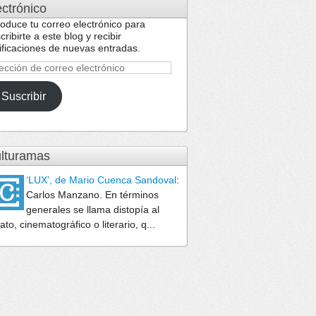
ectrónico
roduce tu correo electrónico para
cribirte a este blog y recibir
ificaciones de nuevas entradas.
ección
reo
Suscribir
ctrónico
lturamas
‘LUX’, de Mario Cuenca Sandoval
:
Carlos Manzano. En términos
generales se llama distopía al
lato, cinematográfico o literario, q...