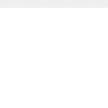
Widgets del Pié
To customize this widget area login to your admin account, go to
Appearance, then Widgets and drag new widgets into Footer
Widgets
Entradas recientes
Así nació América
La transformación de África, descrita con una parábola
Gustave Flaubert, en todos sus estados
El heroísmo, según Philip Roth
Archivos
marzo 2014
enero 2014
mayo 2013
WordPress