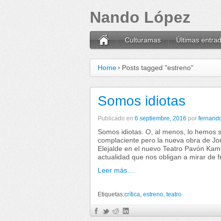
Nando López
Culturamas
Últimas entra
Home
Posts tagged "estreno"
Somos idiotas
Publicado en
6 septiembre, 2016
por
fernand
Somos idiotas. O, al menos, lo hemos 
complaciente pero la nueva obra de Jor
Elejalde en el nuevo Teatro Pavón Kam
actualidad que nos obligan a mirar de 
Leer más…
Etiquetas:
crítica
,
estreno
,
teatro