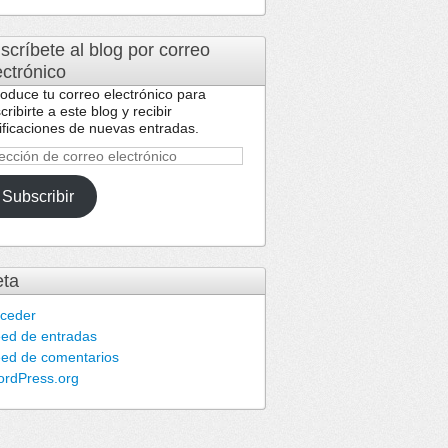
scríbete al blog por correo
ectrónico
roduce tu correo electrónico para
cribirte a este blog y recibir
ificaciones de nuevas entradas.
ección
reo
Subscribir
ctrónico
ta
ceder
ed de entradas
ed de comentarios
rdPress.org