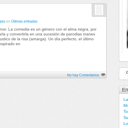
opez
en
Últimas entradas
mor. La comedia es un género con el alma negra, por
arla y convertirla en una sucesión de parodias inanes
ustico de la risa (amarga). Un día perfecto, el último
nspirado en
No hay Comentarios
En
La
Mi
To
Su
Lo