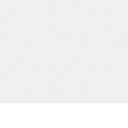
Etiquetas
acoso escolar
adolescencia
adolescentes