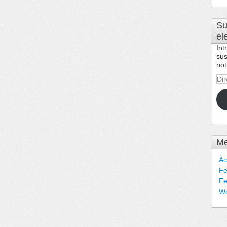
Su
el
Int
sus
not
Dir
de
cor
ele
Me
Ac
Fe
Fe
Wo