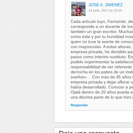
JOSE A. JIMENEZ
14 junio, 2017 en 23:03
Cada artículo tuyo, Fernando, d
corresponde a un docente de los
también un gran escritor. Muchas
como este y por tu humildad mo
quien no tuve la suerte de conoc
con mayúsculas. A estas alturas,
empresa privada, he decidido pa
pasos como interino sustituto. 
podido experimentar la satisfacci
responsabilidad de ser referente 
derrocha en los patios de un ins
sueños»… Con más de 45 años he 
empresa privada y dejar aflorar 
había desarrollado. Conocer a pe
Ojalá dentro de 20 años pueda s
una décima parte de lo que hizo 
Responder