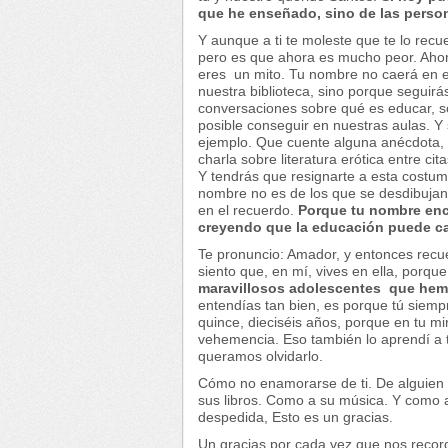
que he enseñado, sino de las person
Y aunque a ti te moleste que te lo recu
pero es que ahora es mucho peor. Ahor
eres un mito. Tu nombre no caerá en e
nuestra biblioteca, sino porque seguir
conversaciones sobre qué es educar, s
posible conseguir en nuestras aulas. 
ejemplo. Que cuente alguna anécdota, 
charla sobre literatura erótica entre 
Y tendrás que resignarte a esta costum
nombre no es de los que se desdibujan 
en el recuerdo.
Porque tu nombre enci
creyendo que la educación puede c
Te pronuncio: Amador, y entonces recu
siento que, en mí, vives en ella, porqu
maravillosos adolescentes que hem
entendías tan bien, es porque tú siemp
quince, dieciséis años, porque en tu mi
vehemencia. Eso también lo aprendí a 
queramos olvidarlo.
Cómo no enamorarse de ti. De alguien
sus libros. Como a su música. Y como a 
despedida, Esto es un gracias.
Un gracias por cada vez que nos record