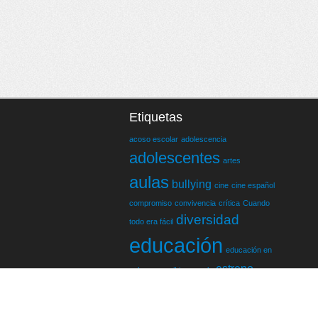
Etiquetas
acoso escolar
adolescencia
adolescentes
artes
aulas
bullying
cine
cine español
compromiso
convivencia
crítica
Cuando
diversidad
todo era fácil
educación
educación en
estreno
valores
escribir
escuela
gay
feminismo
Feria del Libro
género
igualdad