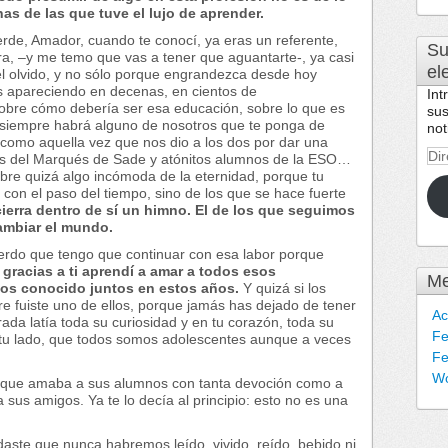
as de las que tuve el lujo de aprender.
erde, Amador, cuando te conocí, ya eras un referente,
Su
a, –y me temo que vas a tener que aguantarte-, ya casi
el
l olvido, y no sólo porque engrandezca desde hoy
ás apareciendo en decenas, en cientos de
Int
obre cómo debería ser esa educación, sobre lo que es
sus
Y siempre habrá alguno de nosotros que te ponga de
not
como aquella vez que nos dio a los dos por dar una
Dir
citas del Marqués de Sade y atónitos alumnos de la ESO…
de
bre quizá algo incómoda de la eternidad, porque tu
cor
con el paso del tiempo, sino de los que se hace fuerte
ele
erra dentro de sí un himno. El de los que seguimos
ambiar el mundo.
erdo que tengo que continuar con esa labor porque
e
gracias a ti aprendí a amar a todos esos
Me
os conocido juntos en estos años.
Y quizá si los
re fuiste uno de ellos, porque jamás has dejado de tener
Ac
rada latía toda su curiosidad y en tu corazón, toda su
Fe
tu lado, que todos somos adolescentes aunque a veces
Fe
Wo
 que amaba a sus alumnos con tanta devoción como a
sus amigos. Ya te lo decía al principio: esto no es una
aste que nunca habremos leído, vivido, reído, bebido ni