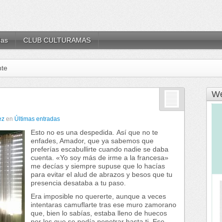
das
CLUB CULTURAMAS
nte
We
ez
en
Últimas entradas
Esto no es una despedida. Así que no te
enfades, Amador, que ya sabemos que
preferías escabullirte cuando nadie se daba
cuenta. «Yo soy más de irme a la francesa»
me decías y siempre supuse que lo hacías
para evitar el alud de abrazos y besos que tu
presencia desataba a tu paso.
Era imposible no quererte, aunque a veces
intentaras camuflarte tras ese muro zamorano
que, bien lo sabías, estaba lleno de huecos
por los que se podía penetrar hasta ti. Ese