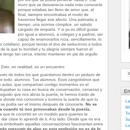
muro que se desvanecía nada más conocerte
porque estabas tan lleno de amor que, al
final, siempre encontrabas el modo de
hacernos llegar ese afecto. Una palmada a
tiempo, una sonrisa cómplice, un saludo
cargado de empatía. Y si ya es difícil gustar
por igual a alumnos, a colegas y a padres, ser
capaz de enamorarlos roza, sencillamente, lo
o cotidiano, porque tenías el don de seducirnos a todos
de la que tu bondad y tu alegría siempre fueron el
e tengo tan cerca, intento mantener en pie de orgullo
Esto, en realidad, es un encuentro.
ravés de todos los que guardamos dentro un pedazo de
re todo, alumnos. Tus alumnos. Esos
zangolotinos
que
as aulas, que compartían contigo momentos en el
okupaban
tu casa en busca de conversación, cervezas y
En
guido que nos abras la puerta, te hemos traído de
ar donde nos conocimos y tuvimos la suerte de que tu
La
 se podía ser el mismo después de conocerte.
No se
Mi
osa cuando tú nos provocabas desde la poesía.
To
que te convirtió en un modelo para quienes te
ar clase lo aprendí de ti. A tu lado. Desde que no era
Su
a embobado aquellas conversaciones fascinantes entre
Lo
edo presumir de algo en esta profesión no es de lo