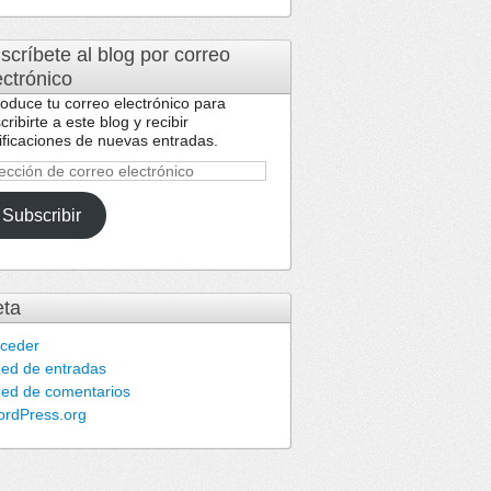
scríbete al blog por correo
ectrónico
roduce tu correo electrónico para
cribirte a este blog y recibir
ificaciones de nuevas entradas.
ección
reo
Subscribir
ctrónico
ta
ceder
ed de entradas
ed de comentarios
rdPress.org