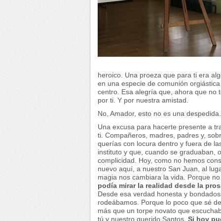
heroico. Una proeza que para ti era alg
en una especie de comunión orgiástica 
centro. Esa alegría que, ahora que no t
por ti. Y por nuestra amistad.
No, Amador, esto no es una despedida. 
Una excusa para hacerte presente a t
ti. Compañeros, madres, padres y, sob
querías con locura dentro y fuera de l
instituto y que, cuando se graduaban,
complicidad. Hoy, como no hemos conse
nuevo aquí, a nuestro San Juan, al lug
magia nos cambiara la vida. Porque no
podía mirar la realidad desde la pr
Desde esa verdad honesta y bondadosa 
rodeábamos. Porque lo poco que sé de d
más que un torpe novato que escuchab
tú y nuestro querido Santos.
Si hoy pu