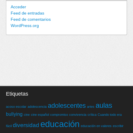
Acceder
Feed de entradas
Feed de comentarios
WordPress.org
Etiquetas
aulas
adolescentes
acoso escolar
adolescencia
artes
bullying
cine
cine español
compromiso
convivencia
crítica
Cuando todo era
educación
diversidad
fácil
educación en valores
escribir