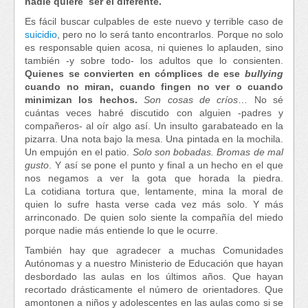
nadie quiere ser el diferente.
Es fácil buscar culpables de este nuevo y terrible caso de
suicidio
, pero no lo será tanto encontrarlos. Porque no solo
es responsable quien acosa, ni quienes lo aplauden, sino
también -y sobre todo- los adultos que lo consienten.
Quienes se convierten en cómplices de ese
bullying
cuando no miran, cuando fingen no ver o cuando
minimizan los hechos.
Son cosas de críos
… No sé
cuántas veces habré discutido con alguien -padres y
compañeros- al oír algo así. Un insulto garabateado en la
pizarra. Una nota bajo la mesa. Una pintada en la mochila.
Un empujón en el patio.
Solo son bobadas. Bromas de mal
gusto
. Y así se pone el punto y final a un hecho en el que
nos negamos a ver la gota que horada la piedra.
La cotidiana tortura que, lentamente, mina la moral de
quien lo sufre hasta verse cada vez más solo. Y más
arrinconado. De quien solo siente la compañía del miedo
porque nadie más entiende lo que le ocurre.
También hay que agradecer a muchas Comunidades
Autónomas y a nuestro Ministerio de Educación que hayan
desbordado las aulas en los últimos años. Que hayan
recortado drásticamente el número de orientadores. Que
amontonen a niños y adolescentes en las aulas como si se