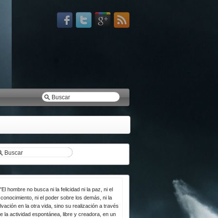
"El hombre no busca ni la felicidad ni la paz, ni el
conocimiento, ni el poder sobre los demás, ni la
lvación en la otra vida, sino su realización a través
e la actividad espontánea, libre y creadora, en un