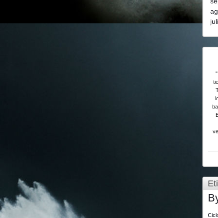
se
ag
ju
"
ti
T
l
ba
ve
Et
B
Cic