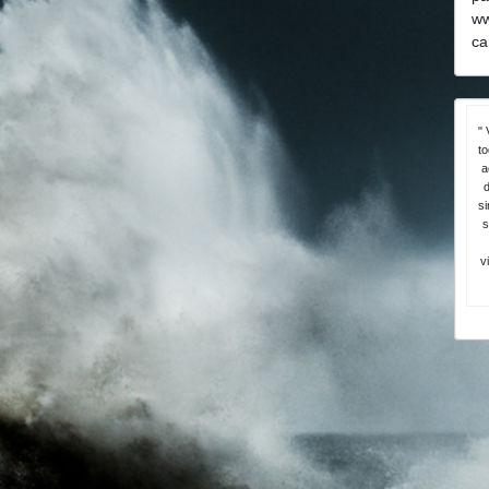
ww
ca
" 
t
a
d
si
s
v