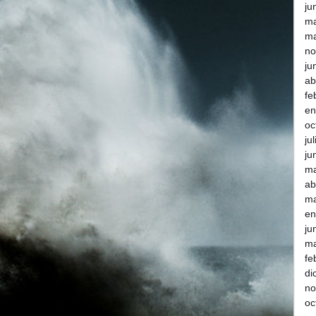
ju
m
ma
no
ju
ab
fe
en
oc
ju
ju
m
ab
ma
en
ju
ma
fe
di
no
oc