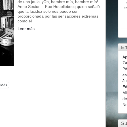
de una jaula. ¡Oh, hambre mía, hambre mía!
Anne Sexton Fue Houellebecq quien señaló
me
que la lucidez solo nos puede ser
proporcionada por las sensaciones extremas
como el
Leer más…
En
Ap
Za
PA
es
Ju
Más
Ed
Mi
de
Ne
Su