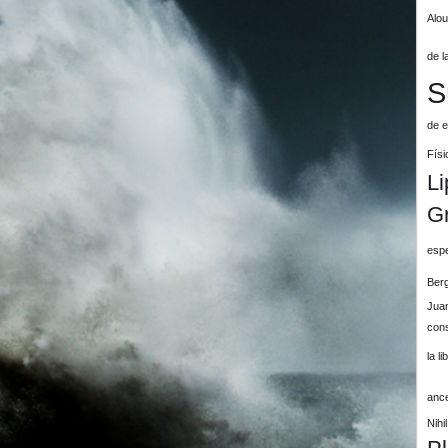
Alo
de l
S
de e
Físi
Li
G
espe
Ber
Jua
cons
la l
anc
Nih