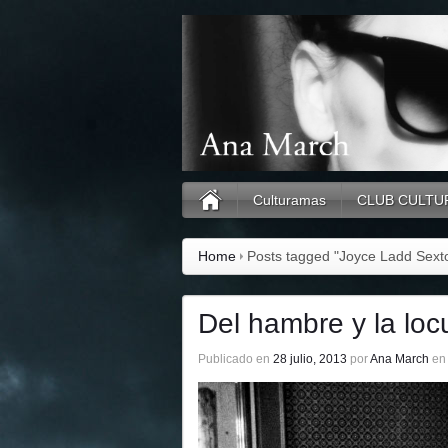
Culturamas
CLUB CULTU
Home
Posts tagged "Joyce Ladd Sext
Del hambre y la lo
Publicado en
28 julio, 2013
por
Ana March
e