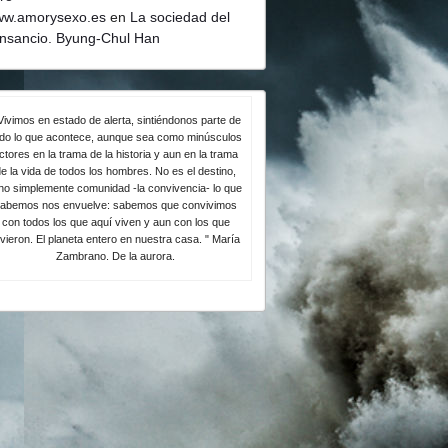
w.amorysexo.es
en
La sociedad del
nsancio. Byung-Chul Han
Vivimos en estado de alerta, sintiéndonos parte de
odo lo que acontece, aunque sea como minúsculos
ctores en la trama de la historia y aun en la trama
e la vida de todos los hombres. No es el destino,
no simplemente comunidad -la convivencia- lo que
abemos nos envuelve: sabemos que convivimos
con todos los que aquí viven y aun con los que
ivieron. El planeta entero en nuestra casa. " María
Zambrano. De la aurora.