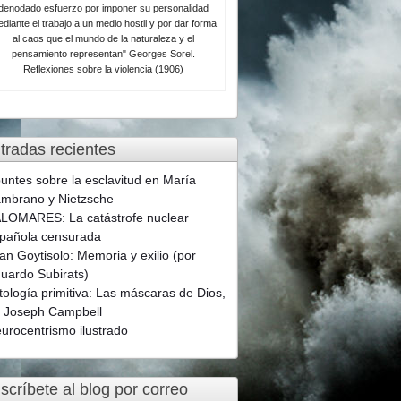
denodado esfuerzo por imponer su personalidad
diante el trabajo a un medio hostil y por dar forma
al caos que el mundo de la naturaleza y el
pensamiento representan" Georges Sorel.
Reflexiones sobre la violencia (1906)
tradas recientes
untes sobre la esclavitud en María
mbrano y Nietzsche
LOMARES: La catástrofe nuclear
pañola censurada
an Goytisolo: Memoria y exilio (por
uardo Subirats)
tología primitiva: Las máscaras de Dios,
 Joseph Campbell
urocentrismo ilustrado
scríbete al blog por correo