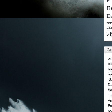
P
R
E
hist
Whi
Ž
Co
ei
es
Ni
u
‘S
Da
tr
Jo
An
Es
pa