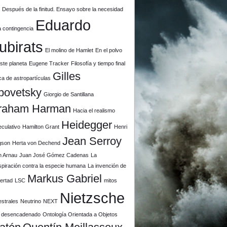
u
Después de la finitud. Ensayo sobre la necesidad
Eduardo
a contingencia
ubirats
El molino de Hamlet
En el polvo
ste planeta
Eugene Tracker
Filosofía y tiempo final
Gilles
ca de astropartículas
povetsky
Giorgio de Santillana
raham Harman
Hacia el realismo
Heidegger
culativo
Hamilton Grant
Henri
Jean Serroy
gson
Herta von Dechend
n Arnau
Juan José Gómez Cadenas
La
piración contra la especie humana
La invención de
Markus Gabriel
ibertad
LSC
mitos
Nietzsche
estrales
Neutrino
NEXT
il desencadenado
Ontología Orientada a Objetos