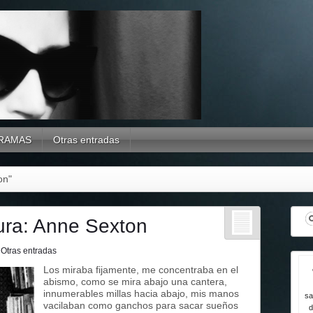
RAMAS
Otras entradas
on"
cura: Anne Sexton
n
Otras entradas
Los miraba fijamente, me concentraba en el
abismo, como se mira abajo una cantera,
innumerables millas hacia abajo, mis manos
sa
vacilaban como ganchos para sacar sueños
d