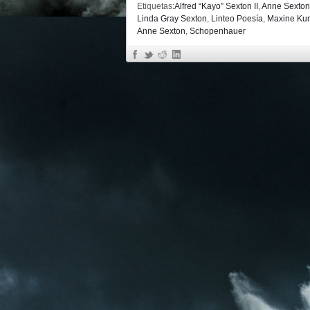
Etiquetas:
Alfred “Kayo” Sexton II
,
Anne Sexton
Linda Gray Sexton
,
Linteo Poesía
,
Maxine Ku
Anne Sexton
,
Schopenhauer