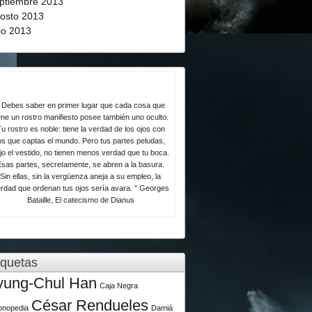
ptiembre 2013
osto 2013
lio 2013
 Debes saber en primer lugar que cada cosa que
ene un rostro manifiesto posee también uno oculto.
u rostro es noble: tiene la verdad de los ojos con
os que captas el mundo. Pero tus partes peludas,
jo el vestido, no tienen menos verdad que tu boca.
Esas partes, secretamente, se abren a la basura.
Sin ellas, sin la vergüenza aneja a su empleo, la
rdad que ordenan tus ojos sería avara. " Georges
Bataille, El catecismo de Dianus
iquetas
yung-Chul Han
Caja Negra
César Rendueles
lonopedia
Damiá