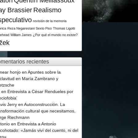
latón
Quentín Meillassoux
ay Brassier
Realismo
speculativo
revisión de la memoria
órica
Reza Negarestani
Sexto Piso
Thomas Ligotti
tehead
William James
¿Por qué el mundo no existe?
ižek
mentarios recientes
mear honjo
en
Apuntes sobre la
clavitud en María Zambrano y
etzsche
p
en
Entrevista a César Rendueles por
ociofobia’
vis Jerry
en
Autoconstrucción. La
ansformación cultural que necesitamos,
rge Riechmann
tonio
en
Entrevista a Antonio
cohotado: «Jamás viví del cuento, ni del
ro»