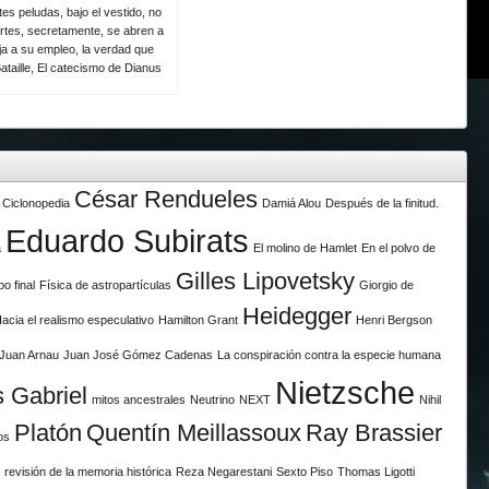
es peludas, bajo el vestido, no
rtes, secretamente, se abren a
eja a su empleo, la verdad que
ataille, El catecismo de Dianus
César Rendueles
Ciclonopedia
Damiá Alou
Después de la finitud.
Eduardo Subirats
a
El molino de Hamlet
En el polvo de
Gilles Lipovetsky
po final
Física de astropartículas
Giorgio de
Heidegger
acia el realismo especulativo
Hamilton Grant
Henri Bergson
Juan Arnau
Juan José Gómez Cadenas
La conspiración contra la especie humana
Nietzsche
 Gabriel
mitos ancestrales
Neutrino
NEXT
Nihil
Platón
Quentín Meillassoux
Ray Brassier
os
revisión de la memoria histórica
Reza Negarestani
Sexto Piso
Thomas Ligotti