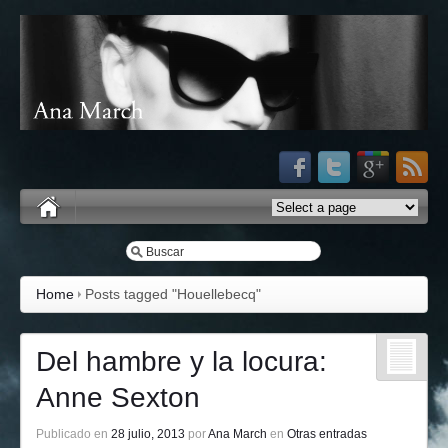
Home
Posts tagged "Houellebecq"
Del hambre y la locura:
Anne Sexton
Publicado en
28 julio, 2013
por
Ana March
en
Otras entradas