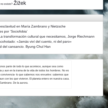
Žižek
 no existe?
 esclavitud en María Zambrano y Nietzsche
s por ‘Sociofobia’
La transformación cultural que necesitamos, Jorge Riechmann
scohotado: «Jamás viví del cuento, ni del paro»
d del cansancio. Byung-Chul Han
ndonos parte de todo lo que acontece, aunque sea como
ia y aun en la trama de la vida de todos los hombres. No es
la convivencia- lo que sabemos nos envuelve: sabemos que
un con los que vivieron. El planeta entero en nuestra casa.
 Zambrano. De la aurora.