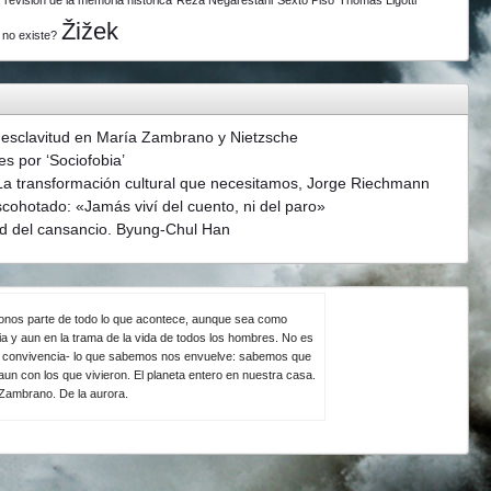
Žižek
 no existe?
 esclavitud en María Zambrano y Nietzsche
s por ‘Sociofobia’
La transformación cultural que necesitamos, Jorge Riechmann
scohotado: «Jamás viví del cuento, ni del paro»
d del cansancio. Byung-Chul Han
ndonos parte de todo lo que acontece, aunque sea como
ia y aun en la trama de la vida de todos los hombres. No es
la convivencia- lo que sabemos nos envuelve: sabemos que
un con los que vivieron. El planeta entero en nuestra casa.
 Zambrano. De la aurora.