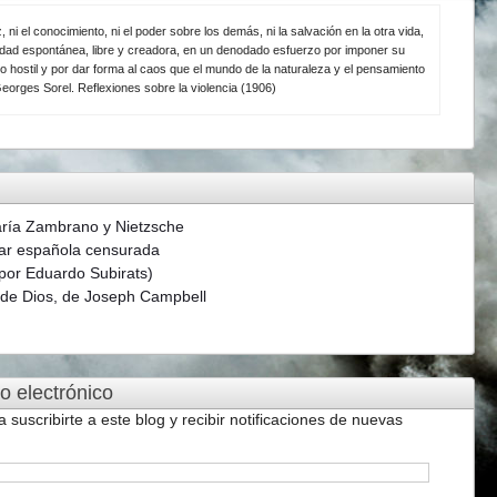
z, ni el conocimiento, ni el poder sobre los demás, ni la salvación en la otra vida,
ividad espontánea, libre y creadora, en un denodado esfuerzo por imponer su
o hostil y por dar forma al caos que el mundo de la naturaleza y el pensamiento
eorges Sorel. Reflexiones sobre la violencia (1906)
aría Zambrano y Nietzsche
ar española censurada
(por Eduardo Subirats)
s de Dios, de Joseph Campbell
o electrónico
a suscribirte a este blog y recibir notificaciones de nuevas