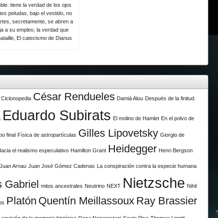
le: tiene la verdad de los ojos
es peludas, bajo el vestido, no
rtes, secretamente, se abren a
eja a su empleo, la verdad que
ataille, El catecismo de Dianus
César Rendueles
Ciclonopedia
Damiá Alou
Después de la finitud.
Eduardo Subirats
a
El molino de Hamlet
En el polvo de
Gilles Lipovetsky
po final
Física de astropartículas
Giorgio de
Heidegger
acia el realismo especulativo
Hamilton Grant
Henri Bergson
Juan Arnau
Juan José Gómez Cadenas
La conspiración contra la especie humana
Nietzsche
 Gabriel
mitos ancestrales
Neutrino
NEXT
Nihil
Platón
Quentín Meillassoux
Ray Brassier
os
revisión de la memoria histórica
Reza Negarestani
Sexto Piso
Thomas Ligotti