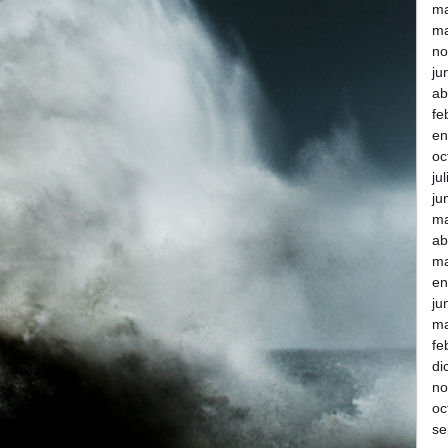
m
ma
no
ju
ab
fe
en
oc
ju
ju
m
ab
ma
en
ju
ma
fe
di
no
oc
se