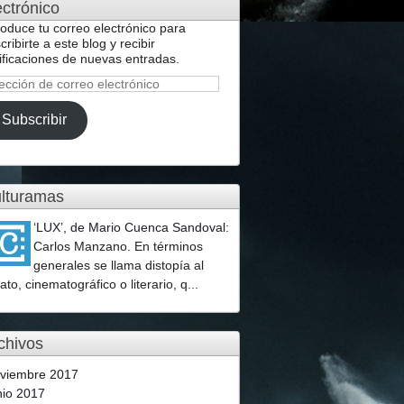
ectrónico
roduce tu correo electrónico para
cribirte a este blog y recibir
ificaciones de nuevas entradas.
ección
reo
Subscribir
ctrónico
lturamas
‘LUX’, de Mario Cuenca Sandoval
:
Carlos Manzano. En términos
generales se llama distopía al
lato, cinematográfico o literario, q...
chivos
viembre 2017
nio 2017