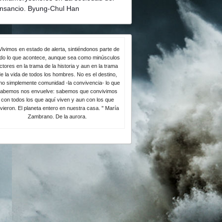
nsancio. Byung-Chul Han
Vivimos en estado de alerta, sintiéndonos parte de
odo lo que acontece, aunque sea como minúsculos
ctores en la trama de la historia y aun en la trama
e la vida de todos los hombres. No es el destino,
no simplemente comunidad -la convivencia- lo que
abemos nos envuelve: sabemos que convivimos
con todos los que aquí viven y aun con los que
ivieron. El planeta entero en nuestra casa. " María
Zambrano. De la aurora.