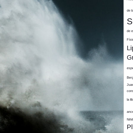
de l
S
de e
Físi
Li
G
espe
Ber
Jua
cons
la l
anc
Nih
P