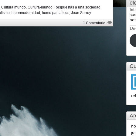
el
,
Cultura mundo
,
Cultura-mundo. Respuestas a una sociedad
Int
alismo
,
hipermodernidad
,
homo pantalicus
,
Jean Serroy
sus
not
1 Comentario
Dir
de
cor
ele
Cu
re
Ar
no
ju