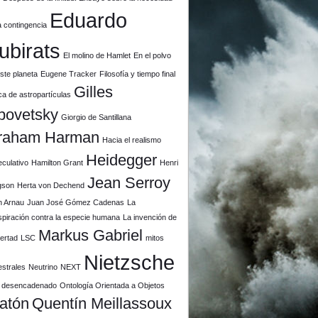
Eduardo
a contingencia
ubirats
El molino de Hamlet
En el polvo
ste planeta
Eugene Tracker
Filosofía y tiempo final
Gilles
ca de astropartículas
povetsky
Giorgio de Santillana
raham Harman
Hacia el realismo
Heidegger
culativo
Hamilton Grant
Henri
Jean Serroy
gson
Herta von Dechend
n Arnau
Juan José Gómez Cadenas
La
piración contra la especie humana
La invención de
Markus Gabriel
ibertad
LSC
mitos
Nietzsche
estrales
Neutrino
NEXT
il desencadenado
Ontología Orientada a Objetos
latón
Quentín Meillassoux