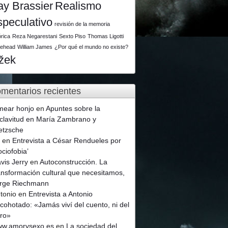
ay Brassier
Realismo
speculativo
revisión de la memoria
órica
Reza Negarestani
Sexto Piso
Thomas Ligotti
tehead
William James
¿Por qué el mundo no existe?
ižek
mentarios recientes
mear honjo
en
Apuntes sobre la
clavitud en María Zambrano y
etzsche
p
en
Entrevista a César Rendueles por
ociofobia’
vis Jerry
en
Autoconstrucción. La
ansformación cultural que necesitamos,
rge Riechmann
tonio
en
Entrevista a Antonio
cohotado: «Jamás viví del cuento, ni del
ro»
w.amorysexo.es
en
La sociedad del