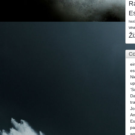
R
E
hist
Whi
Ž
Co
ei
es
Ni
u
‘S
Da
tr
Jo
An
Es
pa
ww