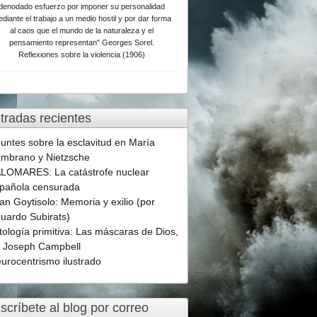
denodado esfuerzo por imponer su personalidad
diante el trabajo a un medio hostil y por dar forma
al caos que el mundo de la naturaleza y el
pensamiento representan" Georges Sorel.
Reflexiones sobre la violencia (1906)
tradas recientes
untes sobre la esclavitud en María
mbrano y Nietzsche
LOMARES: La catástrofe nuclear
pañola censurada
an Goytisolo: Memoria y exilio (por
uardo Subirats)
tología primitiva: Las máscaras de Dios,
 Joseph Campbell
urocentrismo ilustrado
scríbete al blog por correo