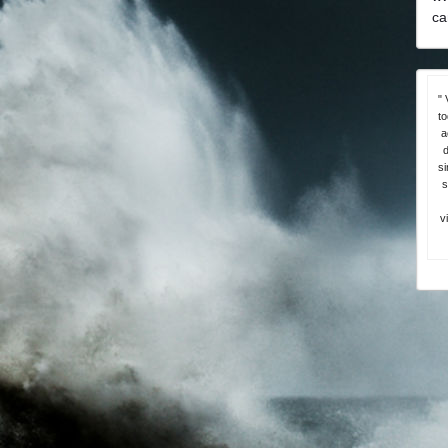
ca
" 
t
a
d
si
s
v