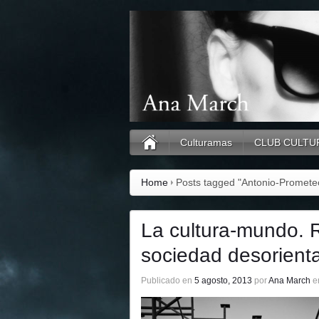
Culturamas
CLUB CULTU
Home
Posts tagged "Antonio-Promet
La cultura-mundo. 
sociedad desorient
Publicado en
5 agosto, 2013
por
Ana March
e