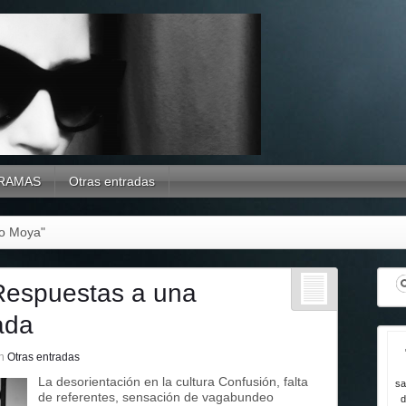
RAMAS
Otras entradas
eo Moya"
Respuestas a una
ada
n
Otras entradas
La desorientación en la cultura Confusión, falta
sa
de referentes, sensación de vagabundeo
d