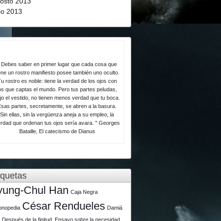
osto 2013
lio 2013
 Debes saber en primer lugar que cada cosa que
ene un rostro manifiesto posee también uno oculto.
u rostro es noble: tiene la verdad de los ojos con
os que captas el mundo. Pero tus partes peludas,
jo el vestido, no tienen menos verdad que tu boca.
Esas partes, secretamente, se abren a la basura.
Sin ellas, sin la vergüenza aneja a su empleo, la
rdad que ordenan tus ojos sería avara. " Georges
Bataille, El catecismo de Dianus
iquetas
yung-Chul Han
Caja Negra
César Rendueles
lonopedia
Damiá
u
Después de la finitud. Ensayo sobre la necesidad