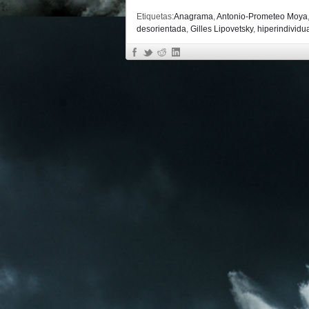
Etiquetas:
Anagrama
,
Antonio-Prometeo Moya
desorientada
,
Gilles Lipovetsky
,
hiperindividu