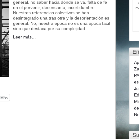
general, no saber hacia dónde se va, falta de fe
en el porvenir, desencanto, incertidumbre.
me
Nuestras referencias colectivas se han
desintegrado una tras otra y la desorientación es
general. No, nuestra época no es una época fácil
sino que destaca por su complejidad.
Leer más…
En
Ap
Za
PA
es
Ju
Ed
Más
Mi
de
Ne
Su