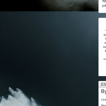
ag
ju
"
ti
T
l
ba
ve
Et
B
Cic
Alo