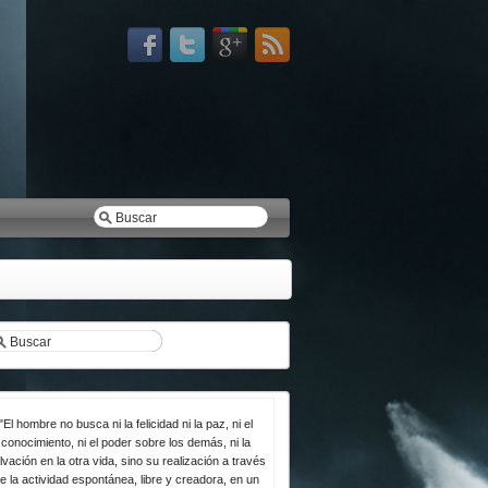
"El hombre no busca ni la felicidad ni la paz, ni el
conocimiento, ni el poder sobre los demás, ni la
lvación en la otra vida, sino su realización a través
e la actividad espontánea, libre y creadora, en un