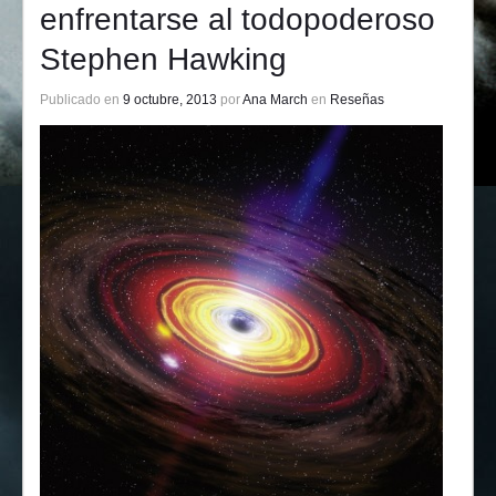
enfrentarse al todopoderoso
Stephen Hawking
Publicado en
9 octubre, 2013
por
Ana March
en
Reseñas