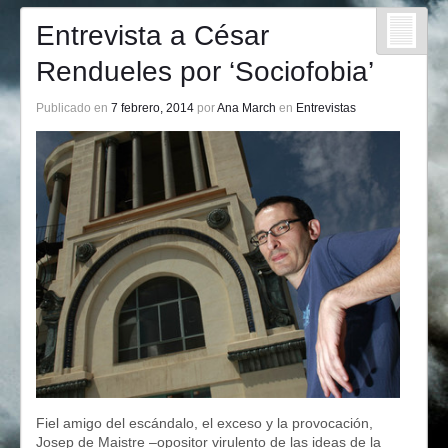
Entrevista a César
Rendueles por ‘Sociofobia’
Publicado en
7 febrero, 2014
por
Ana March
en
Entrevistas
Fiel amigo del escándalo, el exceso y la provocación,
Josep de Maistre –opositor virulento de las ideas de la