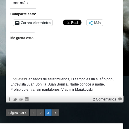
Leer más…
Comparte esto:
Correo electrónico
Más
Me gusta esto:
Etiquetas:
Cansados de estar muertos
,
El tiempo es un sueño pop
,
Entrevista Juan Bonilla
,
Juan Bonilla
,
Nadie conoce a nadie
,
Prohibido entrar sin pantalones
,
Vladímir Maiakovski
2 Comentarios
Página 3 of 4
1
2
3
4