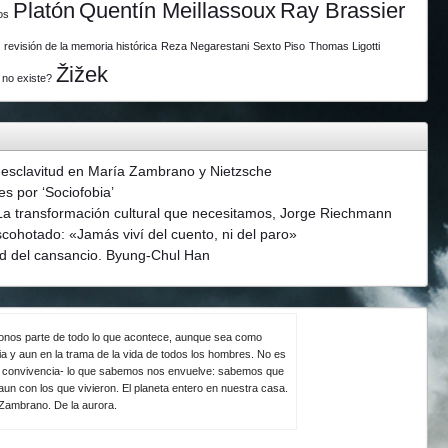
Platón
Quentín Meillassoux
Ray Brassier
os
revisión de la memoria histórica
Reza Negarestani
Sexto Piso
Thomas Ligotti
Žižek
 no existe?
 esclavitud en María Zambrano y Nietzsche
s por ‘Sociofobia’
La transformación cultural que necesitamos, Jorge Riechmann
scohotado: «Jamás viví del cuento, ni del paro»
d del cansancio. Byung-Chul Han
ndonos parte de todo lo que acontece, aunque sea como
ia y aun en la trama de la vida de todos los hombres. No es
la convivencia- lo que sabemos nos envuelve: sabemos que
un con los que vivieron. El planeta entero en nuestra casa.
 Zambrano. De la aurora.