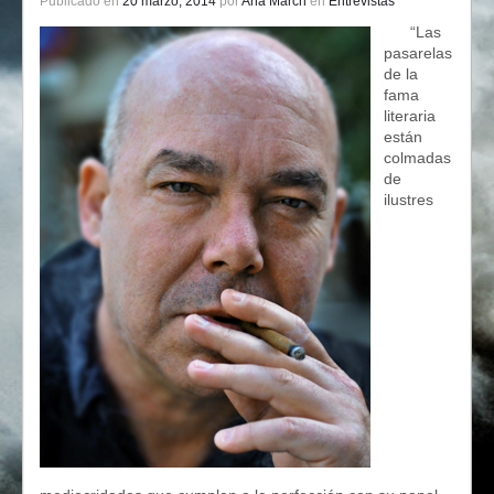
Publicado en
20 marzo, 2014
por
Ana March
en
Entrevistas
“Las
pasarelas
de la
fama
literaria
están
colmadas
de
ilustres