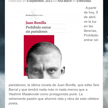
Publicado en
9 septiembre, 2013
por
Ana March
en
Entrevistas
A partir
de hoy, 9
de abril,
ve la luz
en las
librerías,
Prohibido
entrar sin
pantalones, la última novela de Juan Bonilla, que edita Seix
Barral y que tendrá nada más ni nada menos que a
Vladímir Maiakovski como protagonista punk. La
vehemente pasión que ahormó vida y obra de este célebre
poeta,