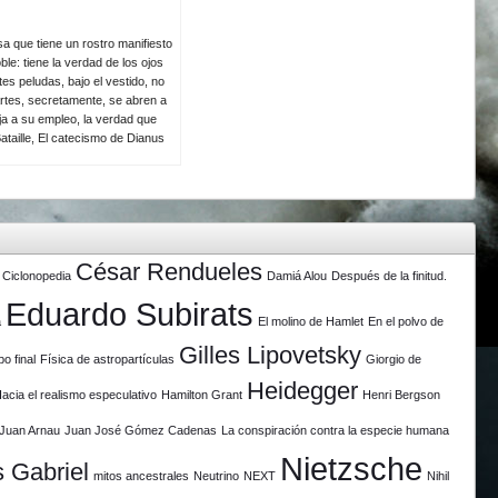
a que tiene un rostro manifiesto
le: tiene la verdad de los ojos
es peludas, bajo el vestido, no
rtes, secretamente, se abren a
eja a su empleo, la verdad que
ataille, El catecismo de Dianus
César Rendueles
Ciclonopedia
Damiá Alou
Después de la finitud.
Eduardo Subirats
a
El molino de Hamlet
En el polvo de
Gilles Lipovetsky
po final
Física de astropartículas
Giorgio de
Heidegger
acia el realismo especulativo
Hamilton Grant
Henri Bergson
Juan Arnau
Juan José Gómez Cadenas
La conspiración contra la especie humana
Nietzsche
 Gabriel
mitos ancestrales
Neutrino
NEXT
Nihil