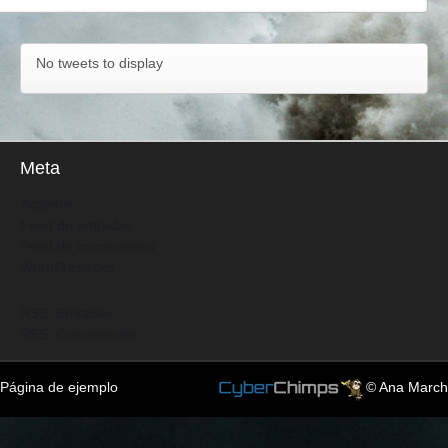
No tweets to display
Meta
Acceder
Feed de entradas
Feed de comentarios
WordPress.org
RSS: Entradas
RSS: Comentarios
Página de ejemplo
© Ana March