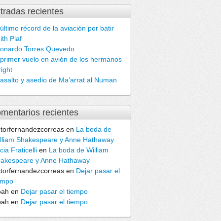
tradas recientes
 último récord de la aviación por batir
ith Piaf
onardo Torres Quevedo
 primer vuelo en avión de los hermanos
ight
 asalto y asedio de Ma’arrat al Numan
mentarios recientes
ctorfernandezcorreas
en
La boda de
lliam Shakespeare y Anne Hathaway
cia Fraticelli
en
La boda de William
akespeare y Anne Hathaway
ctorfernandezcorreas
en
Dejar pasar el
empo
oah
en
Dejar pasar el tiempo
oah
en
Dejar pasar el tiempo