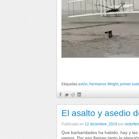
Etiquetas:
avión
,
hermanos Wright
,
primer vue
El asalto y asedio 
Publicado en
12 diciembre, 2019
por
victorfe
Que barbaridades ha habido, hay y las 
vamos. Por eso llaman tanto la atención.