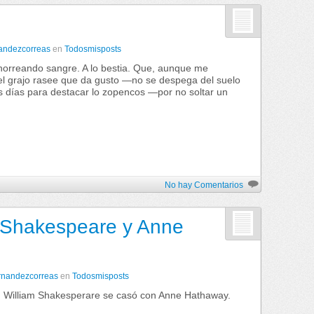
nandezcorreas
en
Todosmisposts
chorreando sangre. A lo bestia. Que, aunque me
 el grajo rasee que da gusto ―no se despega del suelo
os días para destacar lo zopencos ―por no soltar un
No hay Comentarios
 Shakespeare y Anne
ernandezcorreas
en
Todosmisposts
, William Shakesperare se casó con Anne Hathaway.