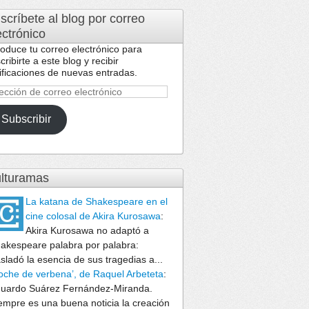
scríbete al blog por correo
ectrónico
roduce tu correo electrónico para
cribirte a este blog y recibir
ificaciones de nuevas entradas.
ección
reo
Subscribir
ctrónico
lturamas
La katana de Shakespeare en el
cine colosal de Akira Kurosawa
:
Akira Kurosawa no adaptó a
akespeare palabra por palabra:
asladó la esencia de sus tragedias a...
oche de verbena’, de Raquel Arbeteta
:
uardo Suárez Fernández-Miranda.
empre es una buena noticia la creación