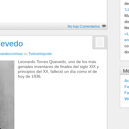
de
‘L
Ma
di
No hay Comentarios
lit
«L
en
uevedo
co
do
rnandezcorreas
en
Todosmisposts
Leonardo Torres Quevedo, uno de los más
geniales inventares de finales del siglo XIX y
Me
principios del XX, falleció un día como el de
hoy de 1936.
Ac
Fe
Fe
Wo