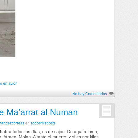
lo en avión
No hay Comentarios
de Ma’arrat al Numan
rnandezcorreas
en
Todosmisposts
habrá todos los días, es de cajón. De aquí a Lima,
 Atraen. Molan. A tanto el muerto, y si es por kilos,