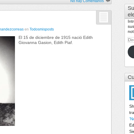
No hay Comentarios
Su
el
Int
sus
rnandezcorreas
en
Todosmisposts
not
El 15 de diciembre de 1915 nació Edith
Dir
Giovanna Gasion, Edith Piaf.
de
cor
ele
Cu
Sh
tr
‘N
Ed
Si