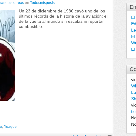
rnandezcorreas
en
Todosmisposts
En
Un 23 de diciembre de 1986 cayó uno de los
últimos récords de la historia de la aviación: el
El
de la vuelta al mundo sin escalas ni reportar
Ed
combustible.
Le
El
Wr
El
Co
vi
Wi
Lu
Sh
vi
ti
N
N
er
,
Yeaguer