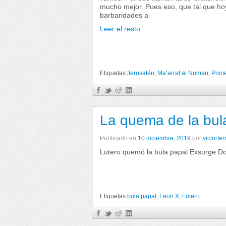
mucho mejor. Pues eso, que tal que h
barbaridades a
Leer el resto…
Etiquetas:
Jerusalén
,
Ma’arrat al Numan
,
Prim
La quema de la bul
Publicado en
10 diciembre, 2019
por
victorfe
Lutero quemó la bula papal Exsurge Do
Etiquetas:
bula papal
,
Leon X
,
Lutero