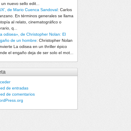
 un nuevo sello edit...
UX’, de Mario Cuenca Sandoval
:
Carlos
nzano. En términos generales se llama
stopía al relato, cinematográfico o
erario, q...
a odisea», de Christopher Nolan: El
gaño de un hombre
:
Christopher Nolan
nvierte La odisea en un thriller épico
nde el engaño deja de ser solo el mot...
ta
ceder
ed de entradas
ed de comentarios
rdPress.org